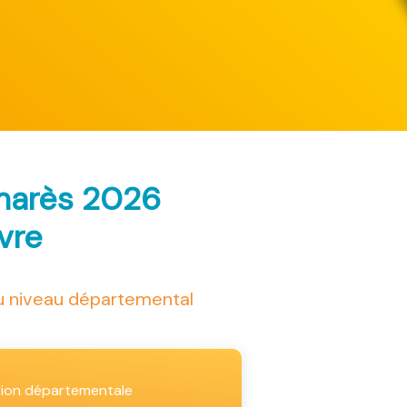
marès 2026
ivre
au niveau départemental
tion départementale