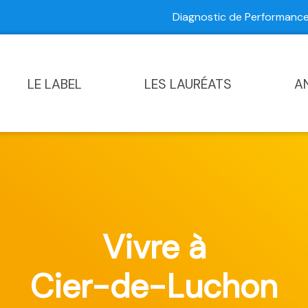
Diagnostic de Performan
Contactez-nous
|
Diagnostic de Performance Commun
LE LABEL
LES LAURÉATS
A
Vivre à
Cier-de-Luchon