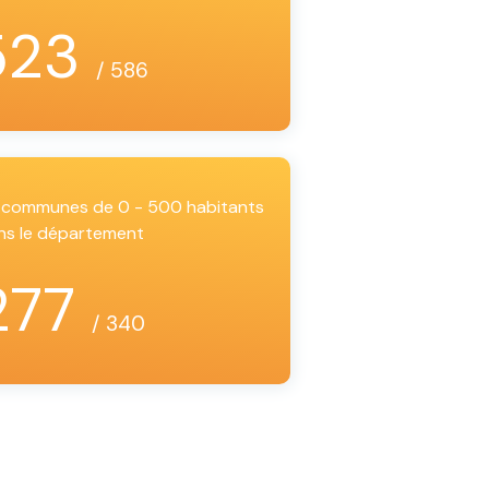
523
/ 586
es communes de 0 - 500 habitants
ns le département
277
/ 340