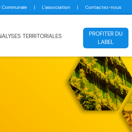
ce Communale
|
L'association
|
Contactez-nous
ale
PROFITER DU
NALYSES TERRITORIALES
LABEL