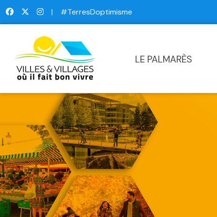
|
#TerresDoptimisme
LE PALMARÈS