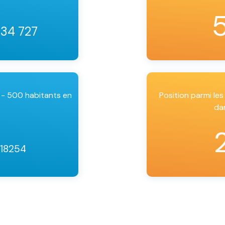
 34 727
 - 500 habitants en
Position parmi l
da
 18254