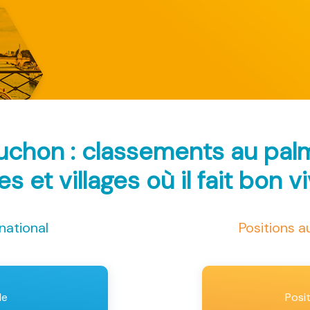
uchon : classements au pal
les et villages où il fait bon v
national
Positions 
le
Posi