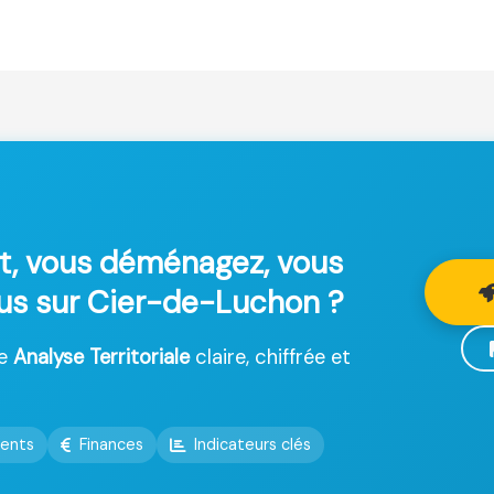
t, vous déménagez, vous
lus sur Cier-de-Luchon ?
ne
Analyse Territoriale
claire, chiffrée et
ents
Finances
Indicateurs clés