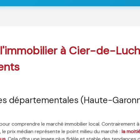
 l'immobilier à Cier-de-Luc
ents
es départementales (Haute-Garon
é pour comprendre le marché immobilier local. Contrairement à
 le prix médian représente le point milieu du marché :
la moit
ous
. Cela offre une image plus fidèle et stable des tendances 