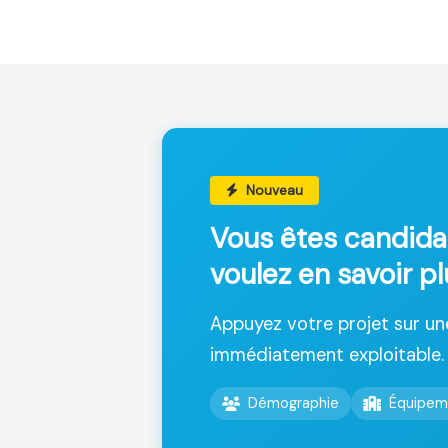
Nouveau
Vous êtes candida
voulez en savoir p
Appuyez votre projet sur u
immédiatement exploitable.
Démographie
Équipem