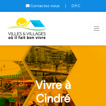
Contactez-nous
|
D.P.C
Vivre à
Cindré