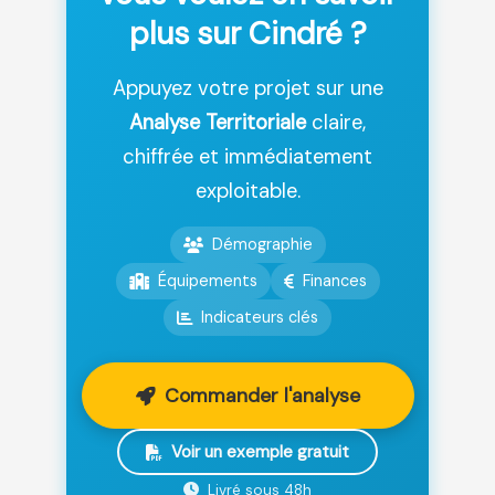
plus sur Cindré ?
Appuyez votre projet sur une
Analyse Territoriale
claire,
chiffrée et immédiatement
exploitable.
Démographie
Équipements
Finances
Indicateurs clés
Commander l'analyse
Voir un exemple gratuit
Livré sous 48h