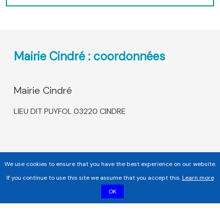
Mairie Cindré : coordonnées
Mairie Cindré
LIEU DIT PUYFOL 03220 CINDRE
We use cookies to ensure that you have the best experience on our website.
If you continue to use this site we assume that you accept this.
Learn more
OK
Copyright 2017 - 2026 | Tous droits réservés |
Mentions légales
|
Informations sur les cookies |
Politique de confidentialité