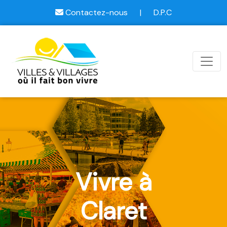
Contactez-nous
|
D.P.C
Vivre à
Claret