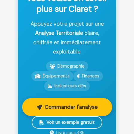
plus sur Claret ?
Appuyez votre projet sur une
Analyse Territoriale
claire,
chiffrée et immédiatement
exploitable.
Démographie
Équipements
Finances
Indicateurs clés
Commander l'analyse
Voir un exemple gratuit
Livré sous 48h