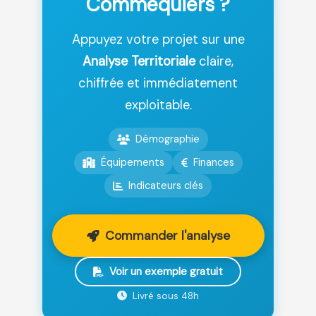
Commequiers ?
Appuyez votre projet sur une
Analyse Territoriale
claire,
chiffrée et immédiatement
exploitable.
Démographie
Équipements
Finances
Indicateurs clés
Commander l'analyse
Voir un exemple gratuit
Livré sous 48h