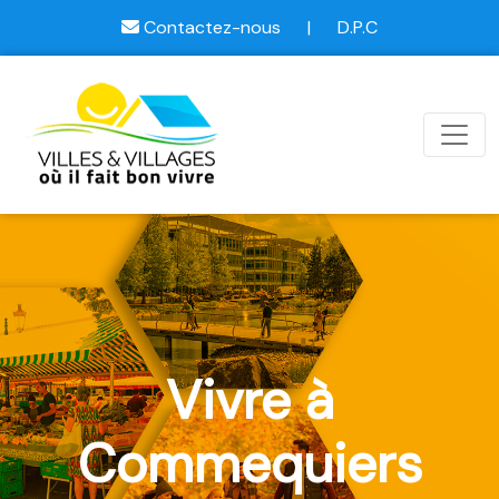
Contactez-nous
|
D.P.C
Vivre à
Commequiers