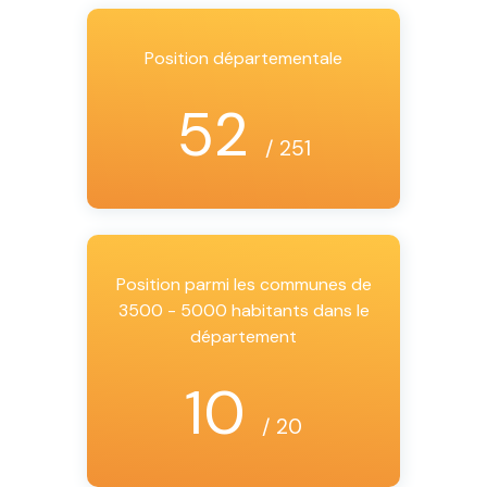
Position départementale
52
/ 251
Position parmi les communes de
3500 - 5000 habitants dans le
département
10
/ 20