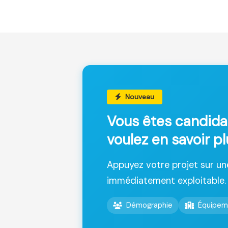
Nouveau
Vous êtes candida
voulez en savoir p
Appuyez votre projet sur u
immédiatement exploitable.
Démographie
Équipem