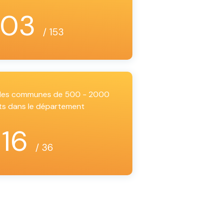
103
/ 153
i les communes de 500 - 2000
ts dans le département
16
/ 36