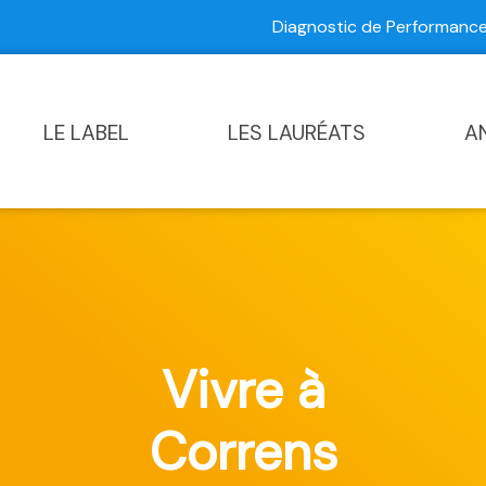
Diagnostic de Performan
Contactez-nous
|
Diagnostic de Performance Commun
LE LABEL
LES LAURÉATS
A
Vivre à
Correns