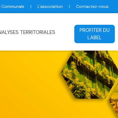
ce Communale
|
L'association
|
Contactez-nous
ale
PROFITER DU
NALYSES TERRITORIALES
LABEL