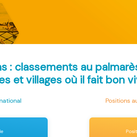
s : classements au palmar
les et villages où il fait bon v
national
Positions 
le
Posi