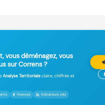
t, vous déménagez, vous
lus sur Correns ?
ne
Analyse Territoriale
claire, chiffrée et
ents
Finances
Indicateurs clés