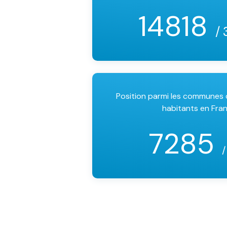
14818
/ 
Position parmi les communes
habitants en Fra
7285
/