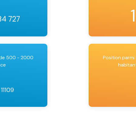
34 727
 de 500 - 2000
Position parm
nce
habitan
 11109