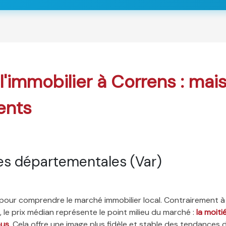
 l'immobilier à Correns : mai
ents
es départementales (Var)
é pour comprendre le marché immobilier local. Contrairement à
 le prix médian représente le point milieu du marché :
la moit
ous
. Cela offre une image plus fidèle et stable des tendances 