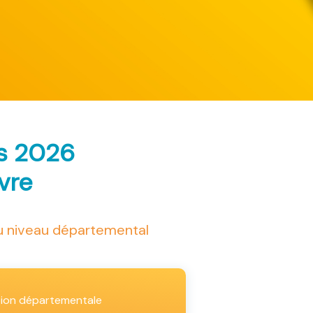
ès 2026
ivre
au niveau départemental
tion départementale