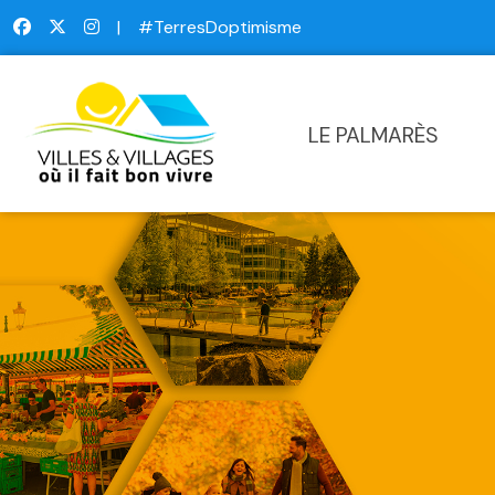
|
#TerresDoptimisme
LE PALMARÈS