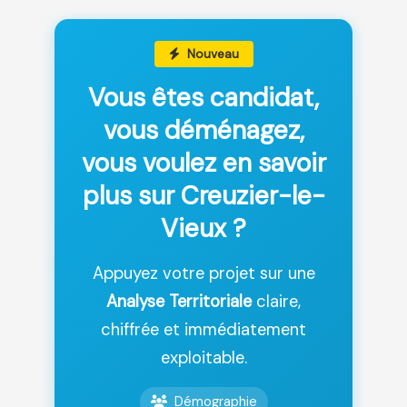
Nouveau
Vous êtes candidat,
vous déménagez,
vous voulez en savoir
plus sur Creuzier-le-
Vieux ?
Appuyez votre projet sur une
Analyse Territoriale
claire,
chiffrée et immédiatement
exploitable.
Démographie