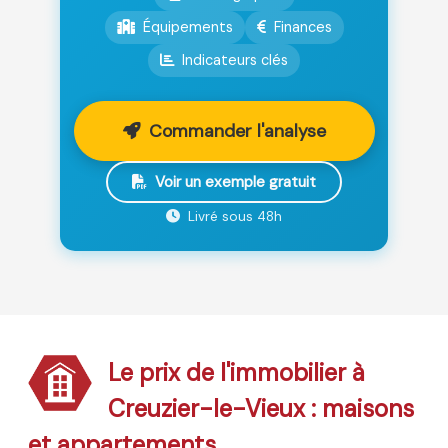
Équipements
Finances
Indicateurs clés
Commander l'analyse
Voir un exemple gratuit
Livré sous 48h
Le prix de l'immobilier à
Creuzier-le-Vieux : maisons
et appartements