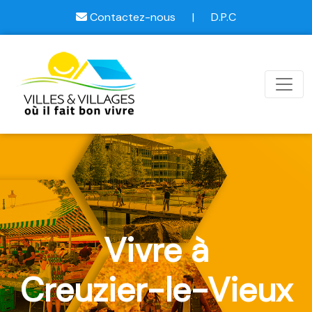
Contactez-nous
|
D.P.C
Vivre à
Creuzier-le-Vieux