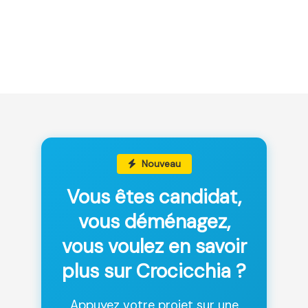
Nouveau
Vous êtes candidat,
vous déménagez,
vous voulez en savoir
plus sur Crocicchia ?
Appuyez votre projet sur une