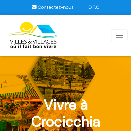
Contactez-nous
|
D.P.C
Vivre à
Crocicchia