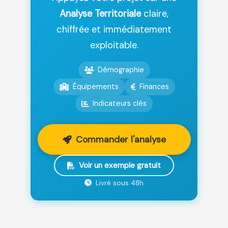
Analyse Territoriale
claire,
chiffrée et immédiatement
exploitable.
Démographie
Équipements
Finances
Indicateurs clés
Commander l'analyse
Voir un exemple gratuit
Livré sous 48h