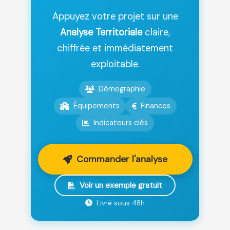
Appuyez votre projet sur une
Analyse Territoriale
claire,
chiffrée et immédiatement
exploitable.
Démographie
Équipements
Finances
Indicateurs clés
Commander l'analyse
Voir un exemple gratuit
Livré sous 48h