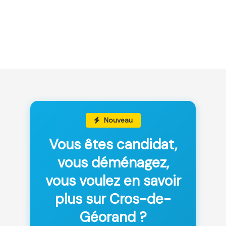
Nouveau
Vous êtes candidat,
vous déménagez,
vous voulez en savoir
plus sur Cros-de-
Géorand ?