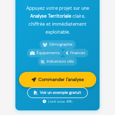
Appuyez votre projet sur une
Analyse Territoriale
claire,
chiffrée et immédiatement
exploitable.
Démographie
Équipements
Finances
Indicateurs clés
Commander l'analyse
Voir un exemple gratuit
Livré sous 48h