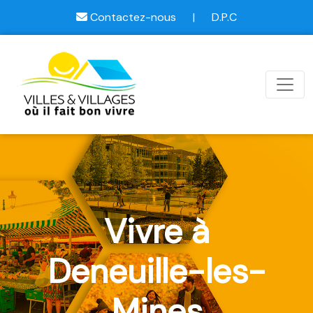
Contactez-nous
|
D.P.C
Vivre à
Deneuille-les-
Mines