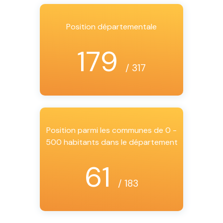
Position départementale
179
/ 317
Position parmi les communes de 0 -
500 habitants dans le département
61
/ 183