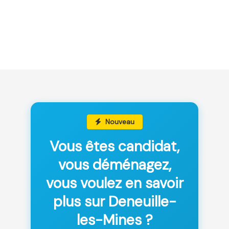
Nouveau
Vous êtes candidat,
vous déménagez,
vous voulez en savoir
plus sur Deneuille-
les-Mines ?