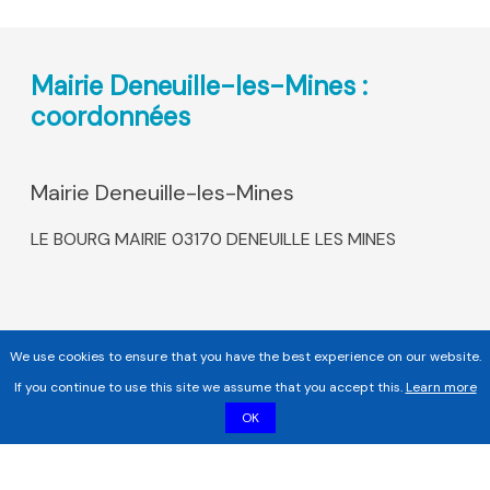
Mairie Deneuille-les-Mines :
coordonnées
Mairie Deneuille-les-Mines
LE BOURG MAIRIE 03170 DENEUILLE LES MINES
We use cookies to ensure that you have the best experience on our website.
If you continue to use this site we assume that you accept this.
Learn more
OK
Copyright 2017 - 2026 | Tous droits réservés |
Mentions légales
|
Informations sur les cookies |
Politique de confidentialité