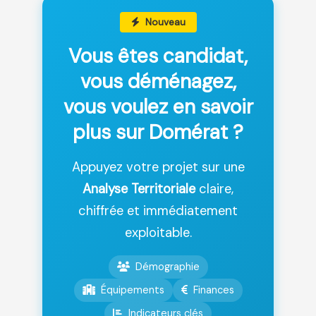
Nouveau
Vous êtes candidat,
vous déménagez,
vous voulez en savoir
plus sur Domérat ?
Appuyez votre projet sur une
Analyse Territoriale
claire,
chiffrée et immédiatement
exploitable.
Démographie
Équipements
Finances
Indicateurs clés