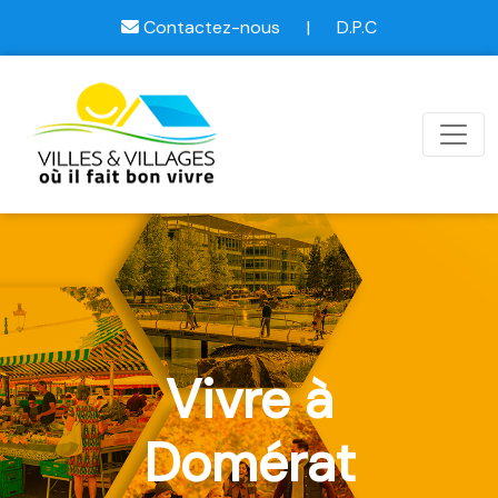
Contactez-nous
|
D.P.C
Vivre à
Domérat