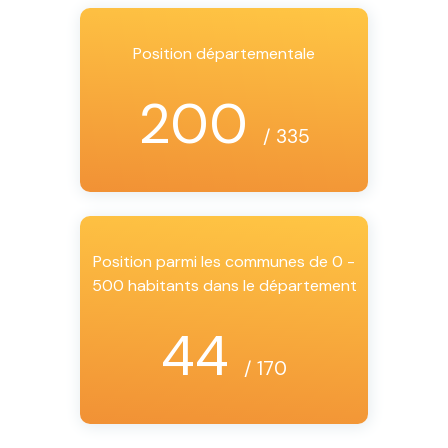
Position départementale
200
/ 335
Position parmi les communes de 0 -
500 habitants dans le département
44
/ 170