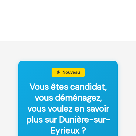
Nouveau
Vous êtes candidat,
vous déménagez,
vous voulez en savoir
plus sur Dunière-sur-
Eyrieux ?