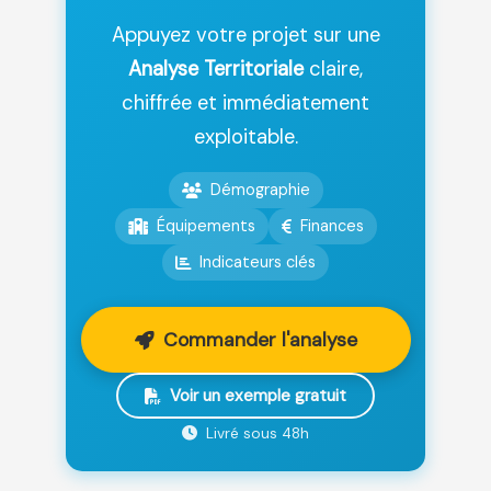
Appuyez votre projet sur une
Analyse Territoriale
claire,
chiffrée et immédiatement
exploitable.
Démographie
Équipements
Finances
Indicateurs clés
Commander l'analyse
Voir un exemple gratuit
Livré sous 48h