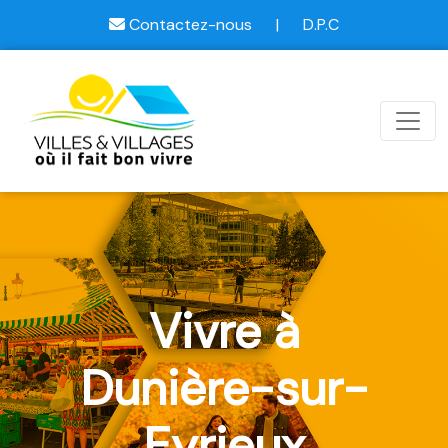
Contactez-nous
|
D.P.C
Vivre à
Dunière-sur-
Eyrieux