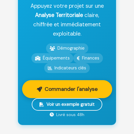
Appuyez votre projet sur une
Analyse Territoriale
claire,
chiffrée et immédiatement
exploitable.
Démographie
Équipements
Finances
Indicateurs clés
Commander l'analyse
Voir un exemple gratuit
Livré sous 48h