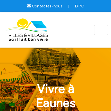
Contactez-nous
|
D.P.C
Vivre à
Eaunes