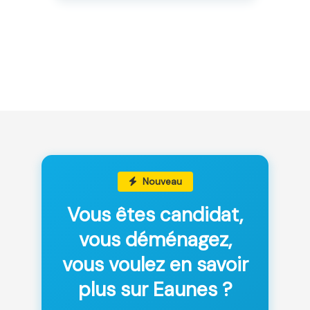
Nouveau
Vous êtes candidat,
vous déménagez,
vous voulez en savoir
plus sur Eaunes ?