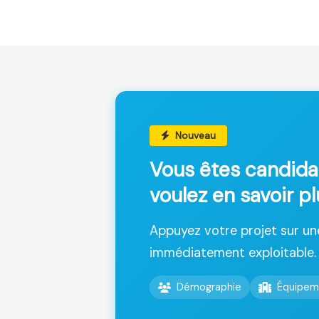
Nouveau
Vous êtes candida
voulez en savoir p
Appuyez votre projet sur u
immédiatement exploitable.
Démographie
Équipem