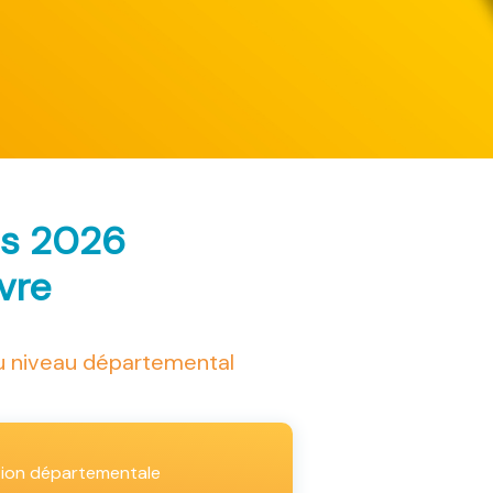
ès 2026
ivre
au niveau départemental
tion départementale