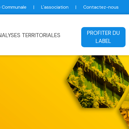
ce Communale
|
L'association
|
Contactez-nous
ale
PROFITER DU
NALYSES TERRITORIALES
LABEL