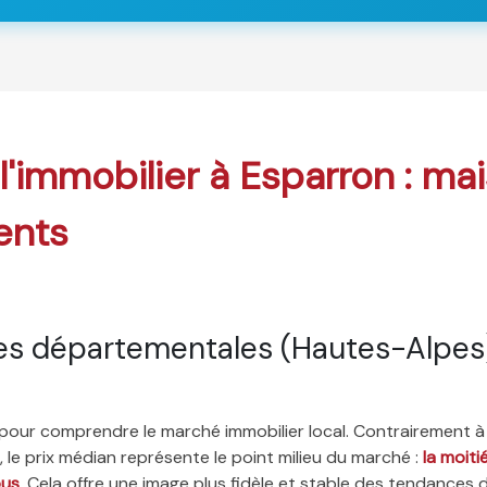
 l'immobilier à Esparron : ma
ents
es départementales (Hautes-Alpes
é pour comprendre le marché immobilier local. Contrairement à
 le prix médian représente le point milieu du marché :
la moit
ous
. Cela offre une image plus fidèle et stable des tendances 