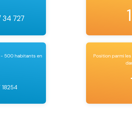
/ 34 727
 - 500 habitants en
Position parmi l
da
/ 18254