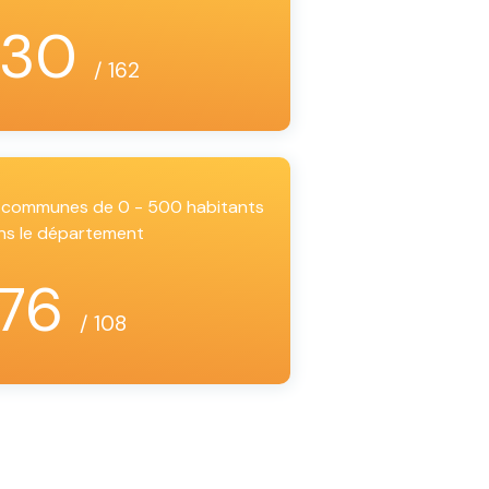
130
/ 162
es communes de 0 - 500 habitants
ns le département
76
/ 108