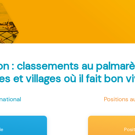
on : classements au palmar
les et villages où il fait bon v
national
Positions 
le
Posi