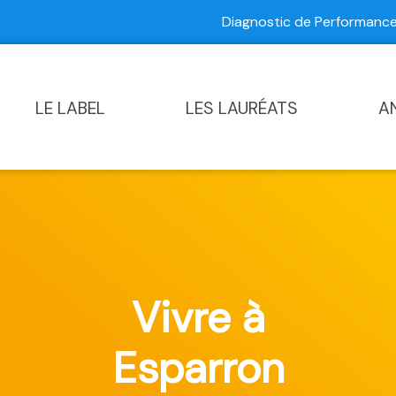
Diagnostic de Performan
Contactez-nous
|
Diagnostic de Performance Commun
LE LABEL
LES LAURÉATS
A
Vivre à
Esparron