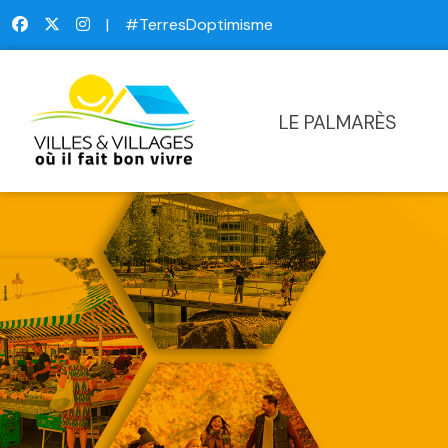
|
#TerresDoptimisme
LE PALMARÈS