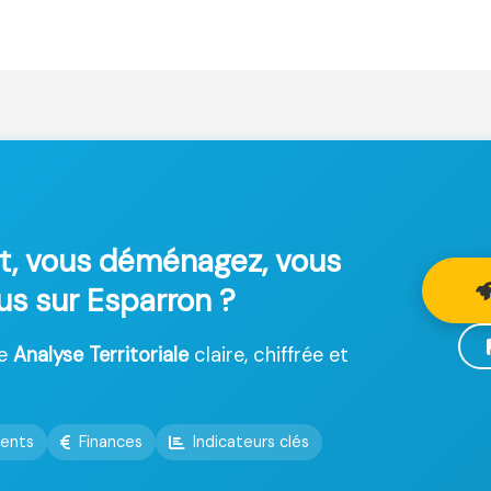
t, vous déménagez, vous
lus sur Esparron ?
ne
Analyse Territoriale
claire, chiffrée et
ents
Finances
Indicateurs clés