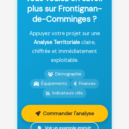
plus sur Frontignan-
de-Comminges ?
Appuyez votre projet sur une
Analyse Territoriale
claire,
chiffrée et immédiatement
exploitable.
Démographie
Équipements
Finances
Indicateurs clés
Commander l'analyse
Voir un exemple gratuit