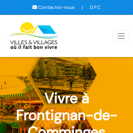
Contactez-nous
|
D.P.C
Vivre à
Frontignan-de-
Comminges