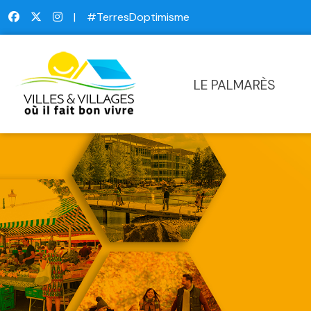
|
#TerresDoptimisme
LE PALMARÈS