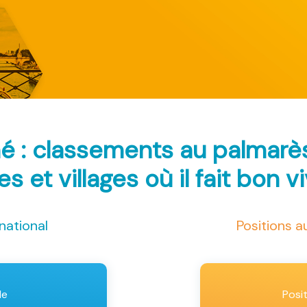
é : classements au palmar
les et villages où il fait bon v
national
Positions 
le
Posi