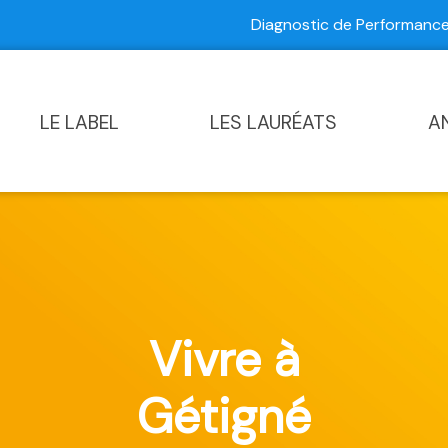
Diagnostic de Performan
Contactez-nous
|
Diagnostic de Performance Commun
LE LABEL
LES LAURÉATS
A
Vivre à
Gétigné