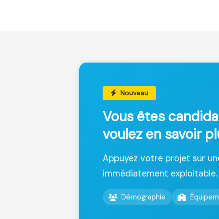
Nouveau
Vous êtes candida
voulez en savoir p
Appuyez votre projet sur u
immédiatement exploitable.
Démographie
Équipem