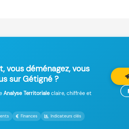
t, vous déménagez, vous
lus sur Gétigné ?
ne
Analyse Territoriale
claire, chiffrée et
ents
Finances
Indicateurs clés