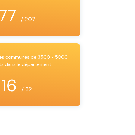
77
/ 207
 les communes de 3500 - 5000
ts dans le département
16
/ 32