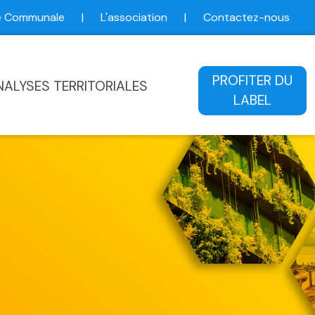
ce Communale
|
L'association
|
Contactez-nous
ale
PROFITER DU
NALYSES TERRITORIALES
LABEL