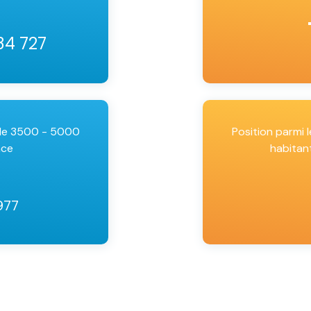
34 727
 de 3500 - 5000
Position parmi
nce
habitan
977