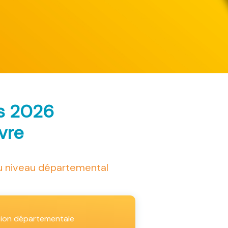
ès 2026
ivre
au niveau départemental
tion départementale