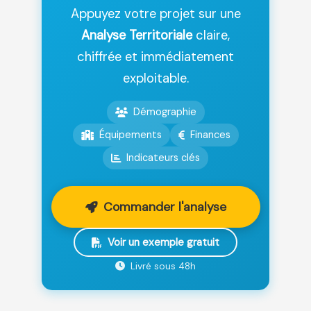
Appuyez votre projet sur une
Analyse Territoriale
claire,
chiffrée et immédiatement
exploitable.
Démographie
Équipements
Finances
Indicateurs clés
Commander l'analyse
Voir un exemple gratuit
Livré sous 48h