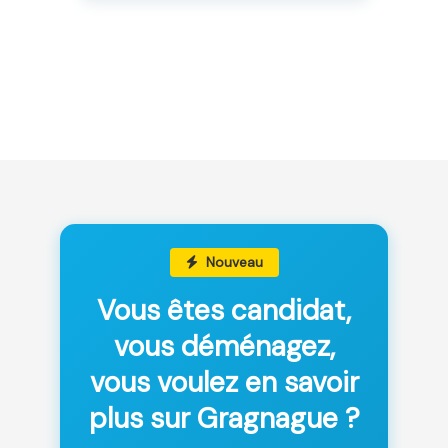
Nouveau
Vous êtes candidat,
vous déménagez,
vous voulez en savoir
plus sur Gragnague ?