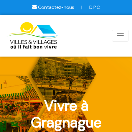
Contactez-nous
|
D.P.C
Vivre à
Gragnague