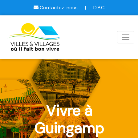
Contactez-nous
|
D.P.C
Vivre à
Guingamp