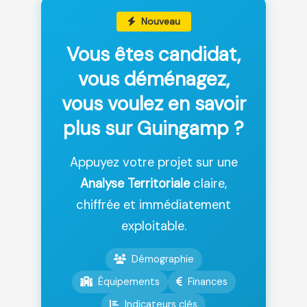
Nouveau
Vous êtes candidat,
vous déménagez,
vous voulez en savoir
plus sur Guingamp ?
Appuyez votre projet sur une
Analyse Territoriale
claire,
chiffrée et immédiatement
exploitable.
Démographie
Équipements
Finances
Indicateurs clés