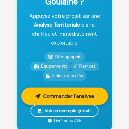
Goulaine ?
Appuyez votre projet sur une
Analyse Territoriale
claire,
chiffrée et immédiatement
exploitable.
Démographie
Équipements
Finances
Indicateurs clés
Commander l'analyse
Voir un exemple gratuit
Livré sous 48h