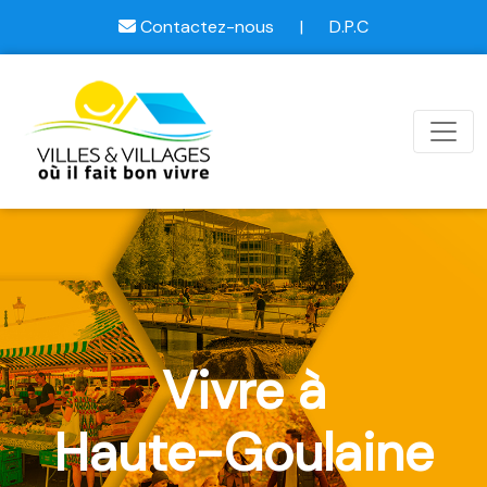
Contactez-nous
|
D.P.C
Vivre à
Haute-Goulaine