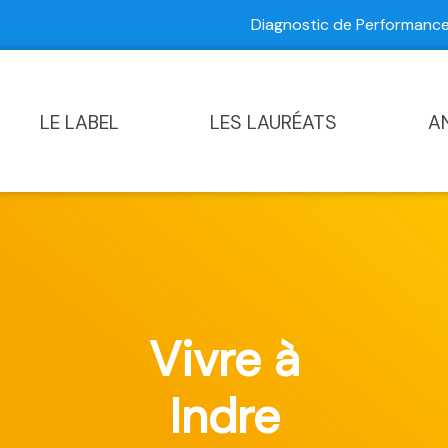
Diagnostic de Performan
Contactez-nous
|
Diagnostic de Performance Commun
LE LABEL
LES LAURÉATS
A
Vivre à
Indre