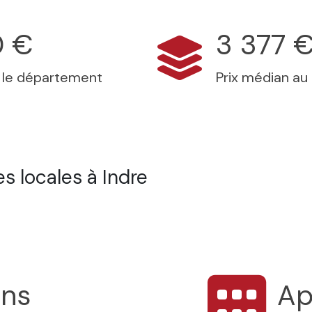
0 €
3 377 
s le département
Prix médian au
s locales à Indre
ons
Ap