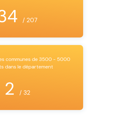
34
/ 207
 les communes de 3500 - 5000
ts dans le département
2
/ 32