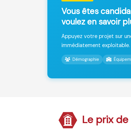
Vous êtes candida
voulez en savoir pl
Appuyez votre projet sur u
immédiatement exploitable.
Démographie
Équipem
Le prix de