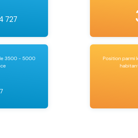
4 727
 de 3500 - 5000
Position parmi
nce
habitan
77