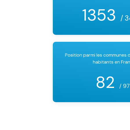
1353
/ 3
Position parmi les communes
habitants en Fra
82
/ 9