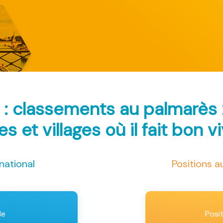
e : classements au palmarès
les et villages où il fait bon v
national
Positions 
le
Posi