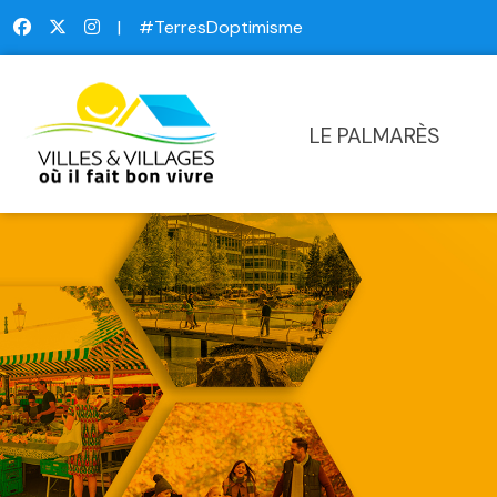
|
#TerresDoptimisme
LE PALMARÈS