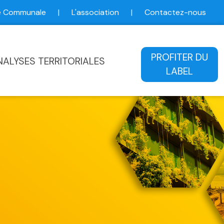
ce Communale
|
L'association
|
Contactez-nous
ale
PROFITER DU
NALYSES TERRITORIALES
LABEL