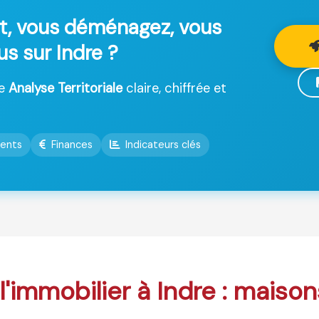
t, vous déménagez, vous
us sur Indre ?
ne
Analyse Territoriale
claire, chiffrée et
ents
Finances
Indicateurs clés
 l'immobilier à Indre : maison