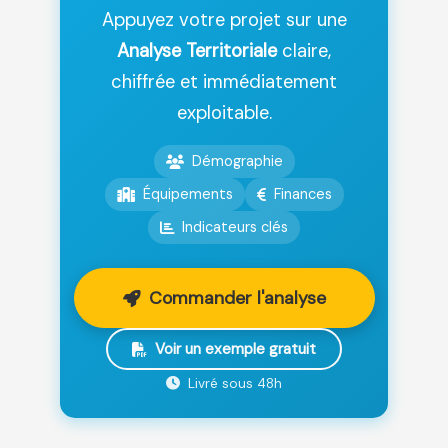
Appuyez votre projet sur une
Analyse Territoriale
claire,
chiffrée et immédiatement
exploitable.
Démographie
Équipements
Finances
Indicateurs clés
Commander l'analyse
Voir un exemple gratuit
Livré sous 48h