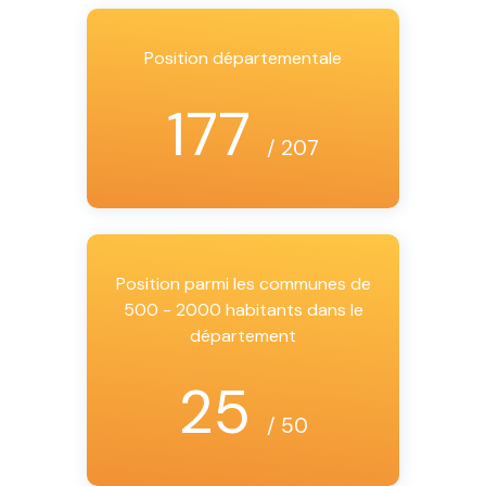
Position départementale
177
/ 207
Position parmi les communes de
500 - 2000 habitants dans le
département
25
/ 50