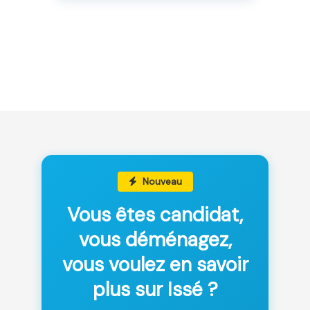
Nouveau
Vous êtes candidat,
vous déménagez,
vous voulez en savoir
plus sur Issé ?