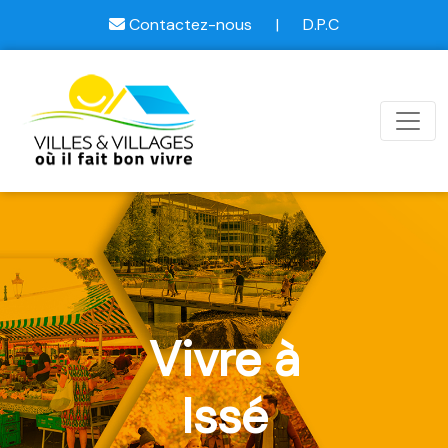
Contactez-nous
|
D.P.C
Vivre à
Issé