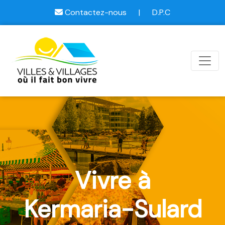
Contactez-nous
|
D.P.C
Vivre à
Kermaria-Sulard