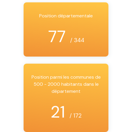
Position départementale
77
/ 344
Position parmi les communes de
500 - 2000 habitants dans le
département
21
/ 172