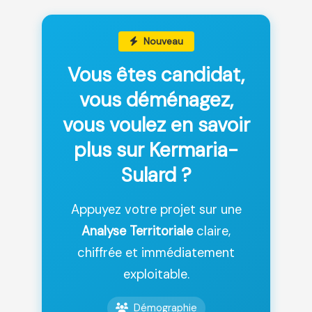
Nouveau
Vous êtes candidat,
vous déménagez,
vous voulez en savoir
plus sur Kermaria-
Sulard ?
Appuyez votre projet sur une
Analyse Territoriale
claire,
chiffrée et immédiatement
exploitable.
Démographie