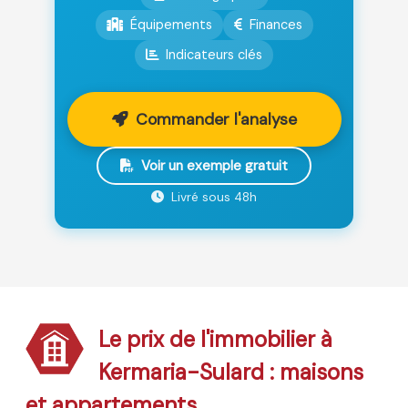
Équipements
Finances
Indicateurs clés
Commander l'analyse
Voir un exemple gratuit
Livré sous 48h
Le prix de l'immobilier à
Kermaria-Sulard : maisons
et appartements