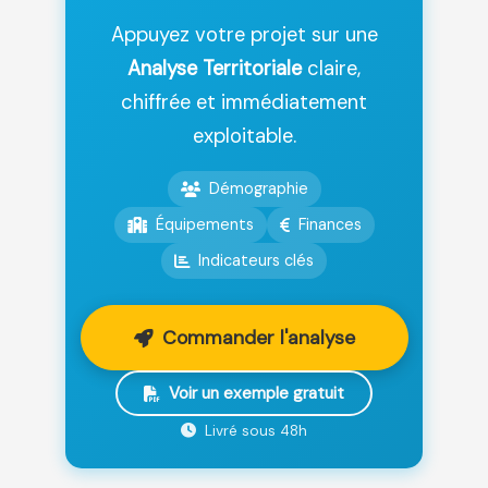
Appuyez votre projet sur une
Analyse Territoriale
claire,
chiffrée et immédiatement
exploitable.
Démographie
Équipements
Finances
Indicateurs clés
Commander l'analyse
Voir un exemple gratuit
Livré sous 48h