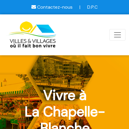
Contactez-nous
|
D.P.C
Vivre à
La Chapelle-
Blanche