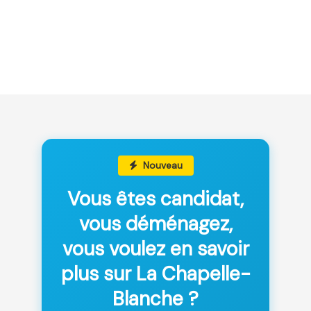
Nouveau
Vous êtes candidat,
vous déménagez,
vous voulez en savoir
plus sur La Chapelle-
Blanche ?