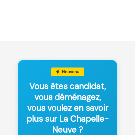
Nouveau
Vous êtes candidat,
vous déménagez,
vous voulez en savoir
plus sur La Chapelle-
Neuve ?