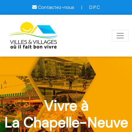
Contactez-nous
|
D.P.C
Vivre à
La Chapelle-Neuve