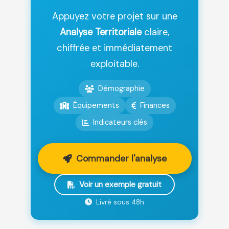
Appuyez votre projet sur une
Analyse Territoriale
claire,
chiffrée et immédiatement
exploitable.
Démographie
Équipements
Finances
Indicateurs clés
Commander l'analyse
Voir un exemple gratuit
Livré sous 48h