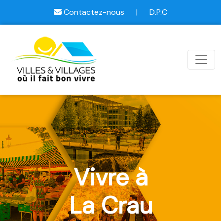
Contactez-nous
|
D.P.C
Vivre à
La Crau