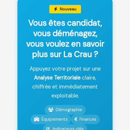
Nouveau
Vous êtes candidat,
vous déménagez,
vous voulez en savoir
plus sur La Crau ?
Appuyez votre projet sur une
Analyse Territoriale
claire,
chiffrée et immédiatement
exploitable.
Démographie
Équipements
Finances
Indicateurs clés