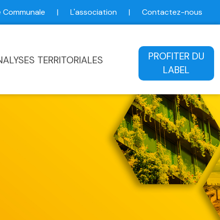
ce Communale
|
L'association
|
Contactez-nous
ale
PROFITER DU
NALYSES TERRITORIALES
LABEL