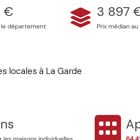
 €
3 897 
s le département
Prix médian au
s locales à La Garde
ons
Ap
 les maisons individuelles
64.