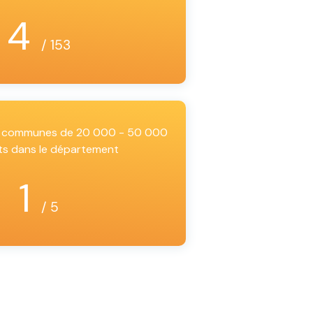
4
/ 153
es communes de 20 000 - 50 000
ts dans le département
1
/ 5