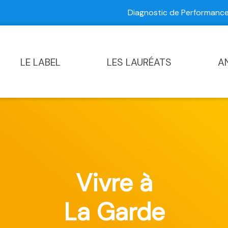
Diagnostic de Performan
Contactez-nous
|
Diagnostic de Performance Commun
LE LABEL
LES LAURÉATS
A
Vivre à
La Garde