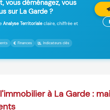
t, vous déménagez, vous
lus sur La Garde ?
ne
Analyse Territoriale
claire, chiffrée et
ents
Finances
Indicateurs clés
 l'immobilier à La Garde : ma
ents