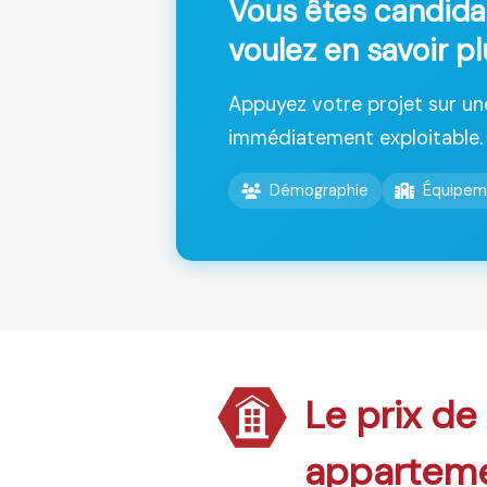
Vous êtes candida
voulez en savoir p
Appuyez votre projet sur u
immédiatement exploitable.
Démographie
Équipem
Le prix de
appartem