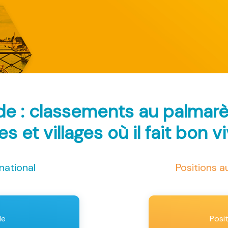
de : classements au palmar
les et villages où il fait bon v
national
Positions 
le
Posi