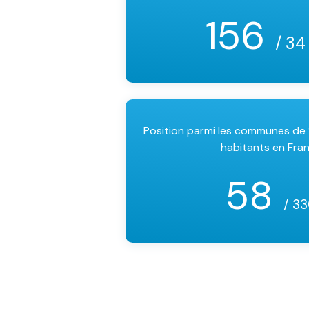
156
/ 34
Position parmi les communes d
habitants en Fra
58
/ 3