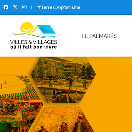
|
#TerresDoptimisme
LE PALMARÈS