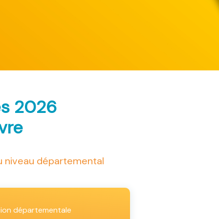
ès 2026
ivre
au niveau départemental
tion départementale