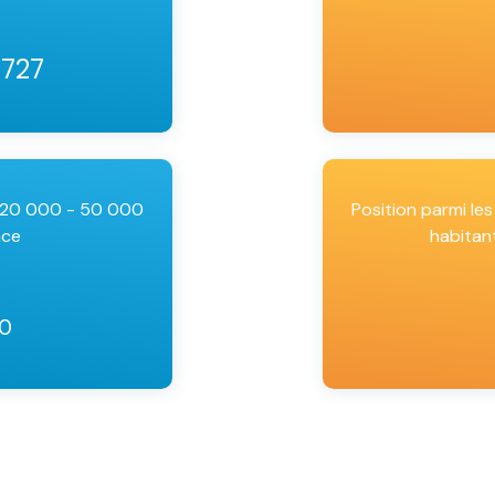
 727
e 20 000 - 50 000
Position parmi l
nce
habitan
30