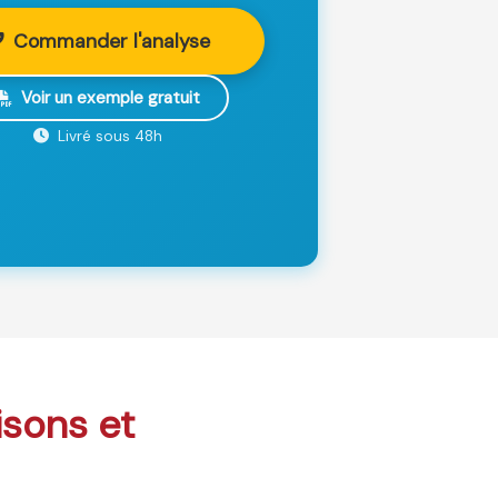
Commander l'analyse
Voir un exemple gratuit
Livré sous 48h
isons et