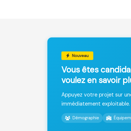
Nouveau
Vous êtes candida
voulez en savoir p
Appuyez votre projet sur u
immédiatement exploitable.
Démographie
Équipem