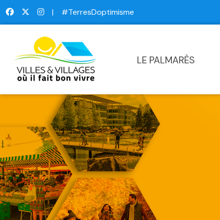
|
#TerresDoptimisme
LE PALMARÈS