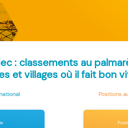
ec : classements au palma
les et villages où il fait bon v
national
Positions 
le
Posi