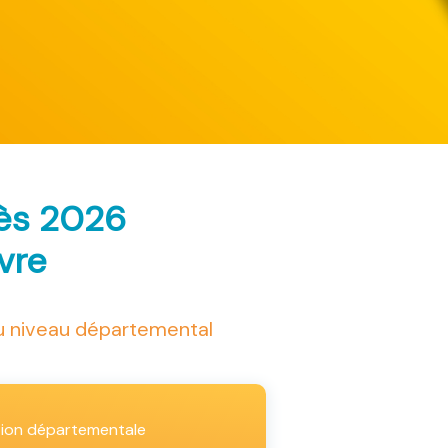
rès 2026
ivre
au niveau départemental
tion départementale