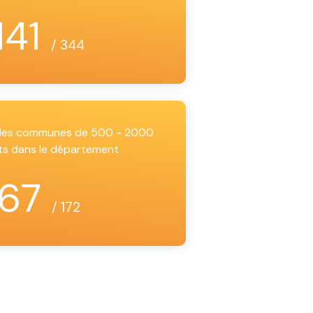
141
/ 344
i les communes de 500 - 2000
ts dans le département
67
/ 172