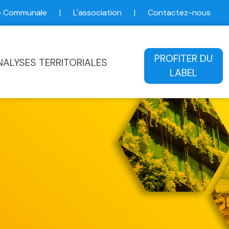
ce Communale
|
L'association
|
Contactez-nous
ale
PROFITER DU
NALYSES TERRITORIALES
LABEL