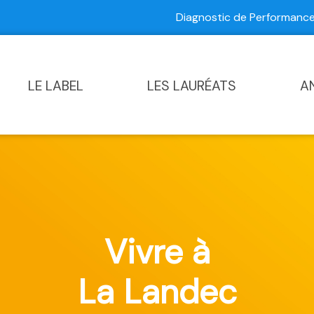
Diagnostic de Performan
Contactez-nous
|
Diagnostic de Performance Commun
LE LABEL
LES LAURÉATS
A
Vivre à
La Landec