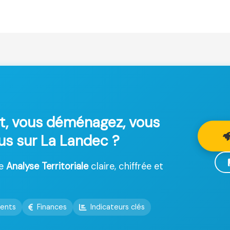
t, vous déménagez, vous
lus sur La Landec ?
ne
Analyse Territoriale
claire, chiffrée et
ents
Finances
Indicateurs clés