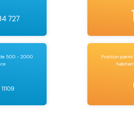
34 727
 de 500 - 2000
Position parm
nce
habitan
 11109