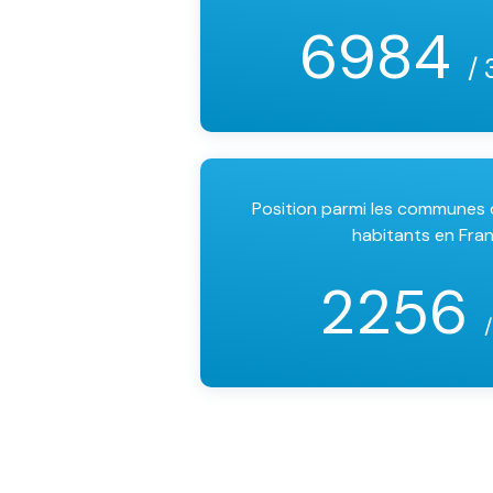
6984
/ 
Position parmi les communes
habitants en Fra
2256
/