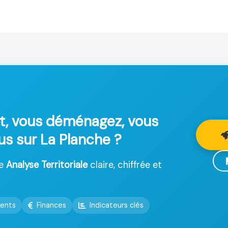
t, vous déménagez, vous
lus sur La Planche ?
ne
Analyse Territoriale
claire, chiffrée et
ents
Finances
Indicateurs clés