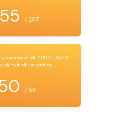
155
/ 207
 les communes de 2000 - 3500
ts dans le département
50
/ 56