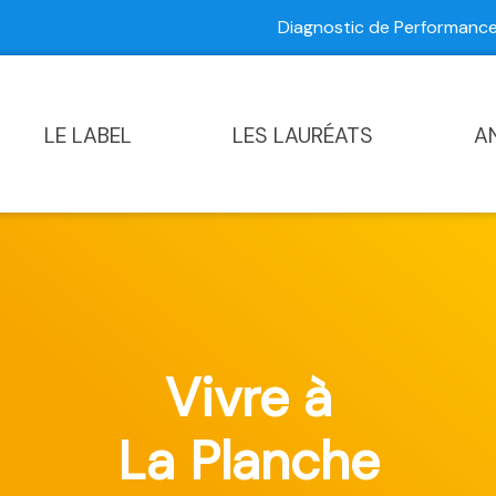
Diagnostic de Performan
Contactez-nous
|
Diagnostic de Performance Commun
LE LABEL
LES LAURÉATS
A
Vivre à
La Planche