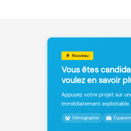
Nouveau
Vous êtes candida
voulez en savoir p
Appuyez votre projet sur u
immédiatement exploitable.
Démographie
Équipem