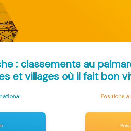
che : classements au palma
les et villages où il fait bon v
national
Positions 
le
Posi