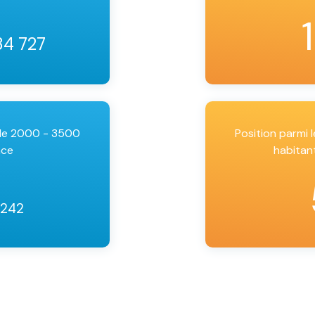
34 727
 de 2000 - 3500
Position parmi
nce
habitan
2242