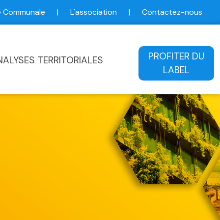
ce Communale
|
L'association
|
Contactez-nous
ale
PROFITER DU
NALYSES TERRITORIALES
LABEL