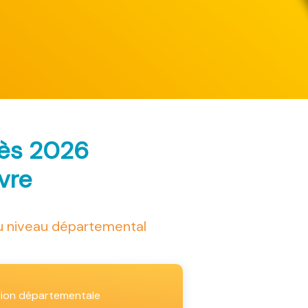
rès 2026
ivre
au niveau départemental
tion départementale