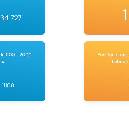
 34 727
 de 500 - 2000
Position parm
nce
habitan
/ 11109