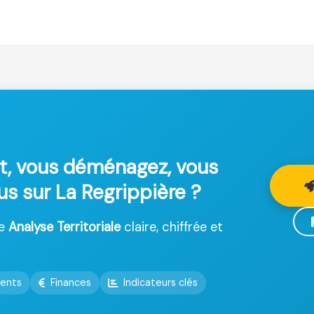
t, vous déménagez, vous
us sur La Regrippière ?
ne
Analyse Territoriale
claire, chiffrée et
ents
Finances
Indicateurs clés