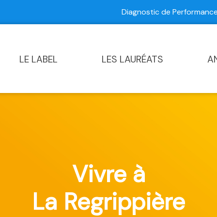
Diagnostic de Performan
Contactez-nous
|
Diagnostic de Performance Commun
LE LABEL
LES LAURÉATS
A
Vivre à
La Regrippière