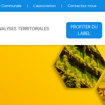
ce Communale
|
L'association
|
Contactez-nous
ale
PROFITER DU
NALYSES TERRITORIALES
LABEL