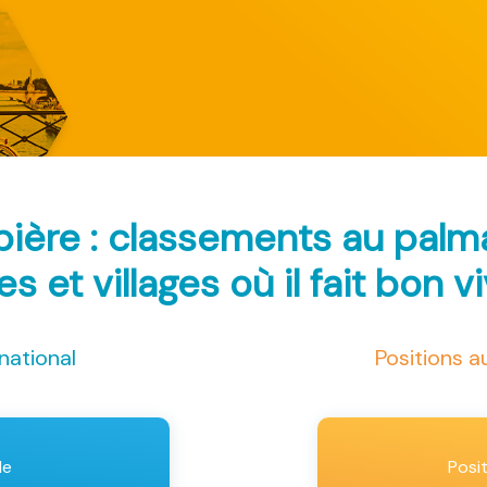
pière : classements au pal
les et villages où il fait bon v
national
Positions 
le
Posi