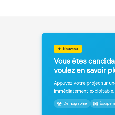
Nouveau
Vous êtes candida
voulez en savoir pl
Appuyez votre projet sur u
immédiatement exploitable.
Démographie
Équipem