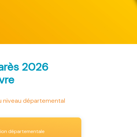
marès 2026
ivre
au niveau départemental
tion départementale