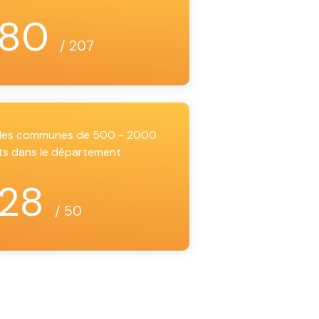
180
/ 207
i les communes de 500 - 2000
ts dans le département
28
/ 50