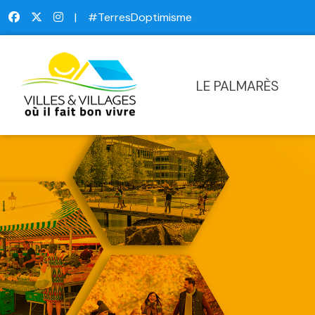
|
#TerresDoptimisme
LE PALMARÈS