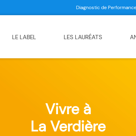
Diagnostic de Performan
Contactez-nous
|
Diagnostic de Performance Commun
LE LABEL
LES LAURÉATS
A
Vivre à
La Verdière