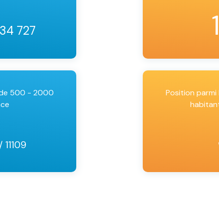
 34 727
 de 500 - 2000
Position parm
nce
habitan
/ 11109