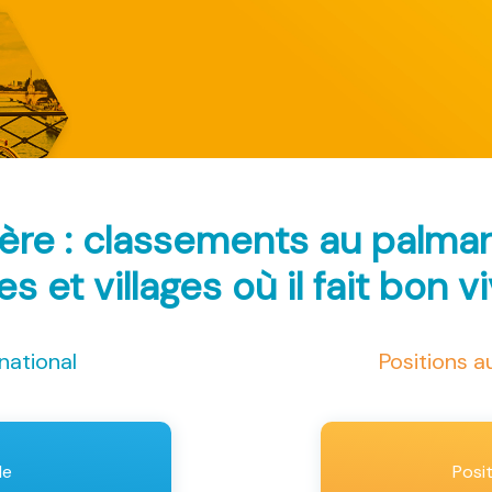
ière : classements au palma
les et villages où il fait bon v
national
Positions 
le
Posi