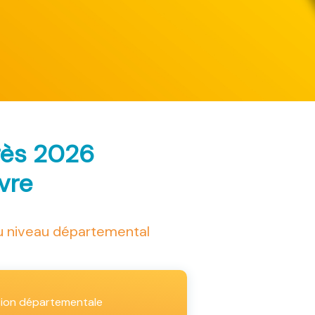
rès 2026
ivre
au niveau départemental
tion départementale