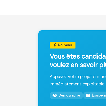
Nouveau
Vous êtes candida
voulez en savoir pl
Appuyez votre projet sur u
immédiatement exploitable.
Démographie
Équipem