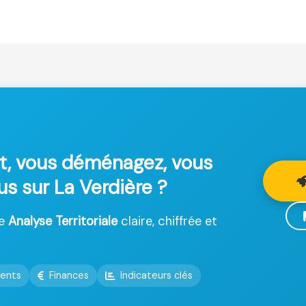
t, vous déménagez, vous
us sur La Verdière ?
ne
Analyse Territoriale
claire, chiffrée et
ents
Finances
Indicateurs clés