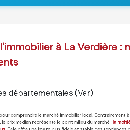
 l'immobilier à La Verdière :
ents
es départementales (Var)
é pour comprendre le marché immobilier local. Contrairement à
 le prix médian représente le point milieu du marché :
la moit
ous
. Cela offre une image plus fidèle et stable des tendances 