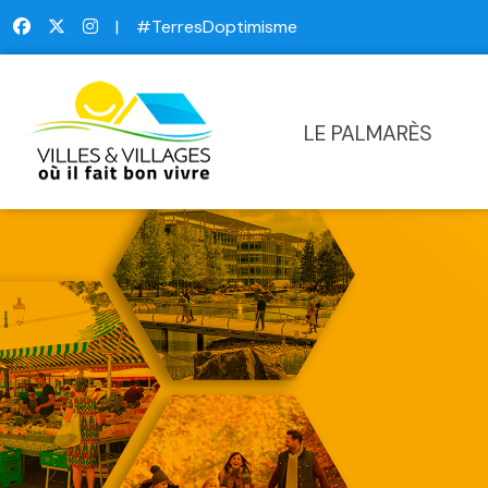
|
#TerresDoptimisme
LE PALMARÈS