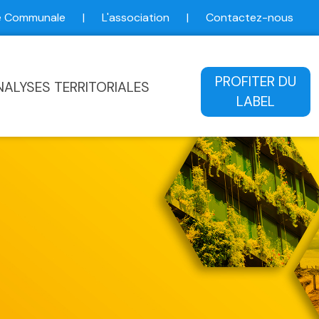
ce Communale
|
L'association
|
Contactez-nous
ale
PROFITER DU
NALYSES TERRITORIALES
LABEL