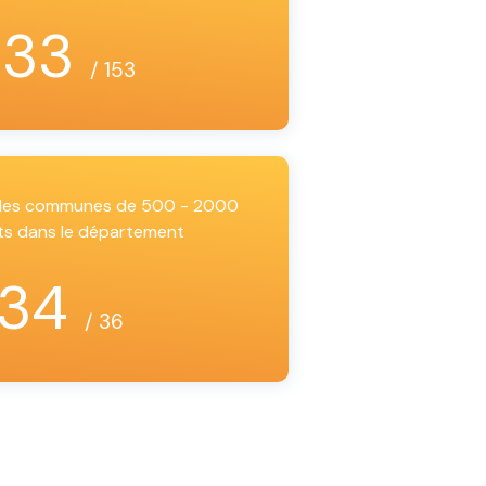
133
/ 153
i les communes de 500 - 2000
ts dans le département
34
/ 36