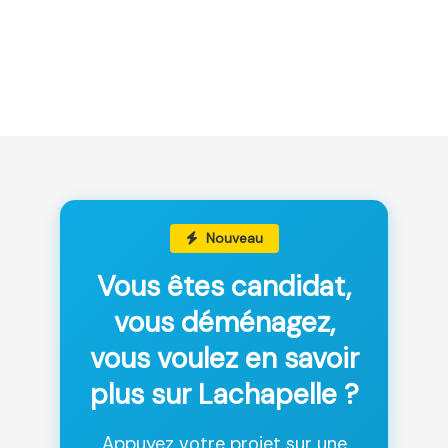
Nouveau
Vous êtes candidat,
vous déménagez,
vous voulez en savoir
plus sur Lachapelle ?
Appuyez votre projet sur une