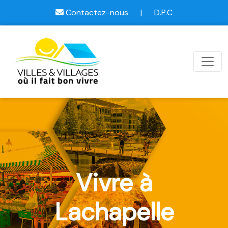
Contactez-nous
|
D.P.C
Vivre à
Lachapelle