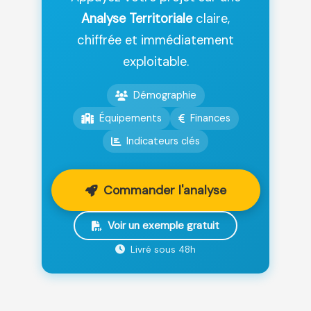
Analyse Territoriale
claire,
chiffrée et immédiatement
exploitable.
Démographie
Équipements
Finances
Indicateurs clés
Commander l'analyse
Voir un exemple gratuit
Livré sous 48h