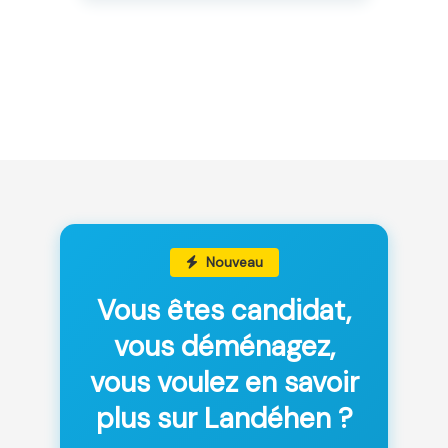
Nouveau
Vous êtes candidat,
vous déménagez,
vous voulez en savoir
plus sur Landéhen ?