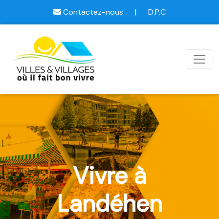
Contactez-nous
|
D.P.C
Vivre à
Landéhen