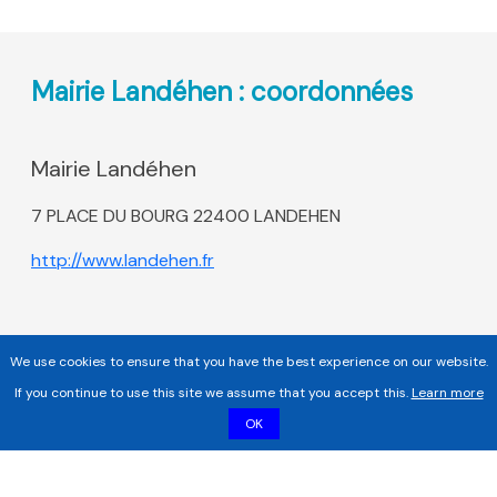
Mairie Landéhen : coordonnées
Mairie Landéhen
7 PLACE DU BOURG 22400 LANDEHEN
http://www.landehen.fr
We use cookies to ensure that you have the best experience on our website.
If you continue to use this site we assume that you accept this.
Learn more
OK
Copyright 2017 - 2026 | Tous droits réservés |
Mentions légales
|
Informations sur les cookies |
Politique de confidentialité