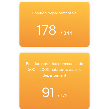
Position départementale
178
/ 344
Position parmi les communes de
500 - 2000 habitants dans le
département
91
/ 172