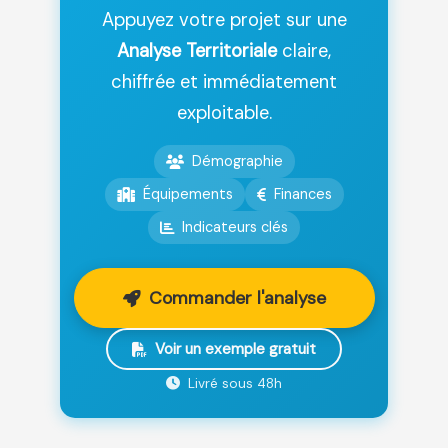
Appuyez votre projet sur une
Analyse Territoriale
claire,
chiffrée et immédiatement
exploitable.
Démographie
Équipements
Finances
Indicateurs clés
Commander l'analyse
Voir un exemple gratuit
Livré sous 48h