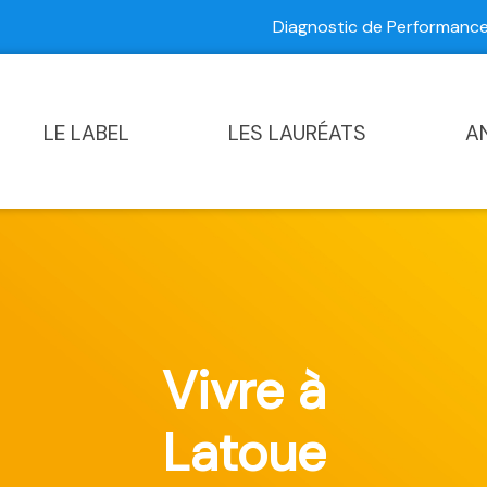
Diagnostic de Performan
Contactez-nous
|
Diagnostic de Performance Commun
LE LABEL
LES LAURÉATS
A
Vivre à
Latoue