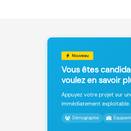
Nouveau
Vous êtes candida
voulez en savoir p
Appuyez votre projet sur u
immédiatement exploitable.
Démographie
Équipem