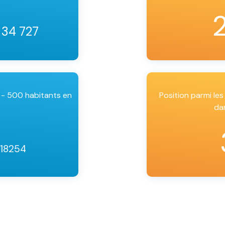
 34 727
 - 500 habitants en
Position parmi l
da
 18254