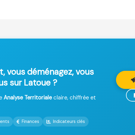
t, vous déménagez, vous
lus sur Latoue ?
ne
Analyse Territoriale
claire, chiffrée et
ents
Finances
Indicateurs clés