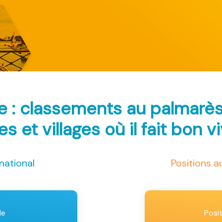
e : classements au palmarè
les et villages où il fait bon v
national
Positions 
le
Posi