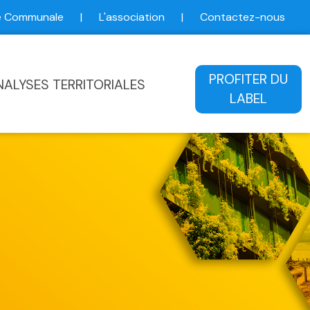
ce Communale
|
L'association
|
Contactez-nous
ale
PROFITER DU
NALYSES TERRITORIALES
LABEL