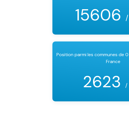
15606
/
Position parmi les communes de 0
France
2623
/