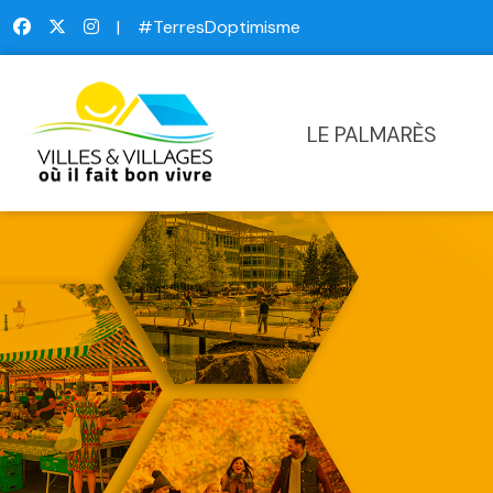
|
#TerresDoptimisme
LE PALMARÈS