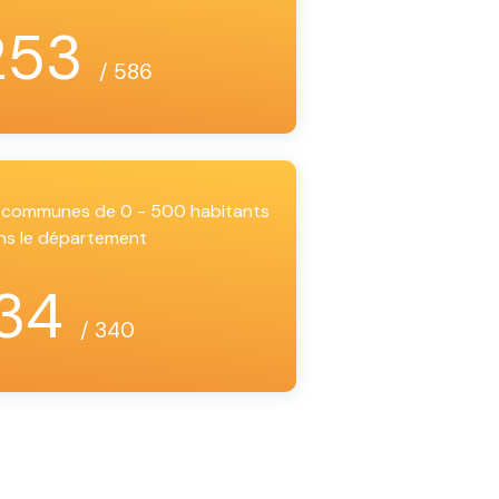
253
/ 586
es communes de 0 - 500 habitants
ns le département
34
/ 340