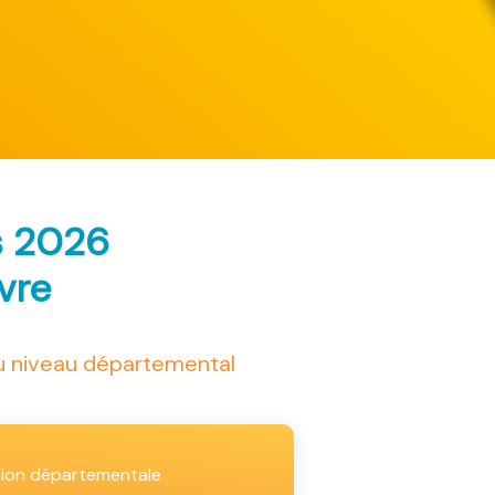
s 2026
ivre
au niveau départemental
tion départementale