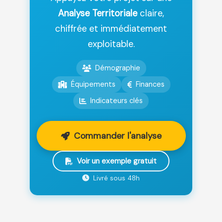
Analyse Territoriale
claire,
chiffrée et immédiatement
exploitable.
Démographie
Équipements
Finances
Indicateurs clés
Commander l'analyse
Voir un exemple gratuit
Livré sous 48h