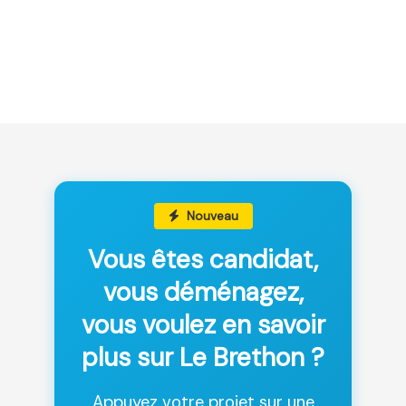
Nouveau
Vous êtes candidat,
vous déménagez,
vous voulez en savoir
plus sur Le Brethon ?
Appuyez votre projet sur une