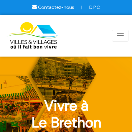
Contactez-nous
|
D.P.C
Vivre à
Le Brethon