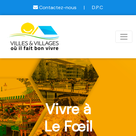
Contactez-nous
|
D.P.C
Vivre à
Le Fœil