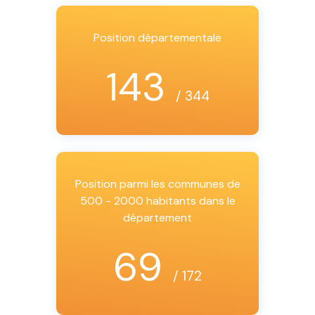
Position départementale
143
/ 344
Position parmi les communes de
500 - 2000 habitants dans le
département
69
/ 172