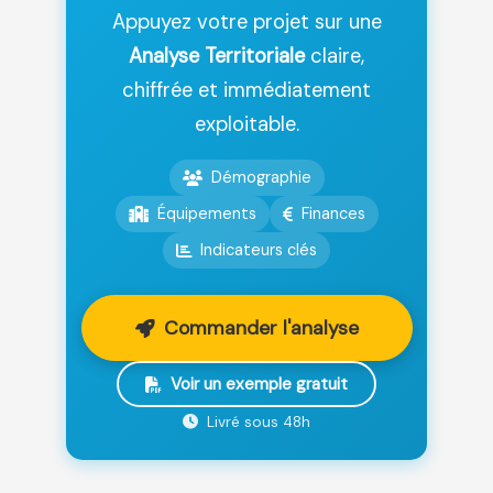
Appuyez votre projet sur une
Analyse Territoriale
claire,
chiffrée et immédiatement
exploitable.
Démographie
Équipements
Finances
Indicateurs clés
Commander l'analyse
Voir un exemple gratuit
Livré sous 48h