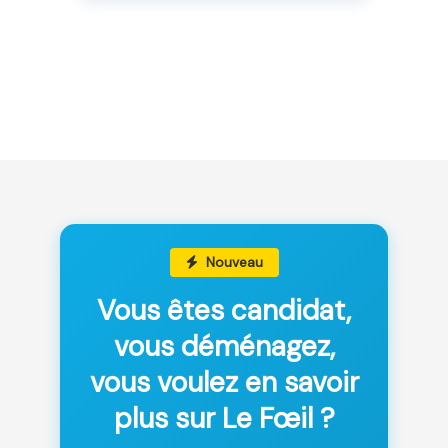
Nouveau
Vous êtes candidat,
vous déménagez,
vous voulez en savoir
plus sur Le Fœil ?