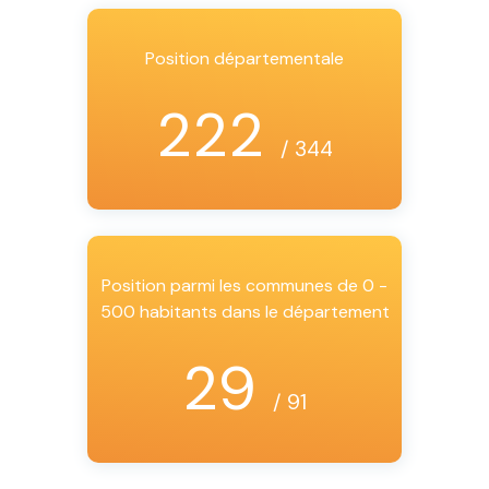
Position départementale
222
/ 344
Position parmi les communes de 0 -
500 habitants dans le département
29
/ 91