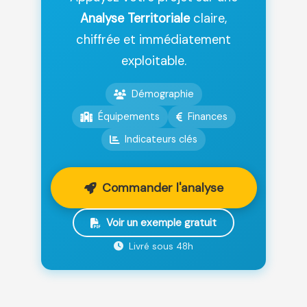
Analyse Territoriale
claire,
chiffrée et immédiatement
exploitable.
Démographie
Équipements
Finances
Indicateurs clés
Commander l'analyse
Voir un exemple gratuit
Livré sous 48h