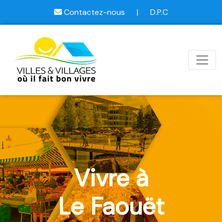
Contactez-nous
|
D.P.C
Vivre à
Le Faouët