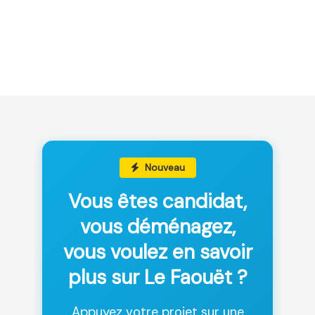
Nouveau
Vous êtes candidat,
vous déménagez,
vous voulez en savoir
plus sur Le Faouët ?
Appuyez votre projet sur une