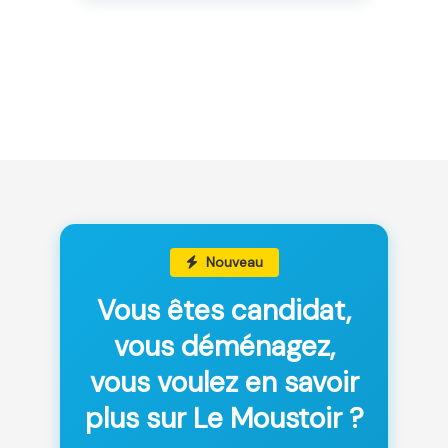
Nouveau
Vous êtes candidat,
vous déménagez,
vous voulez en savoir
plus sur Le Moustoir ?