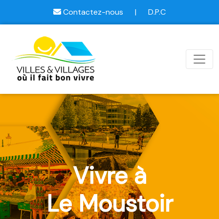
Contactez-nous
|
D.P.C
Vivre à
Le Moustoir