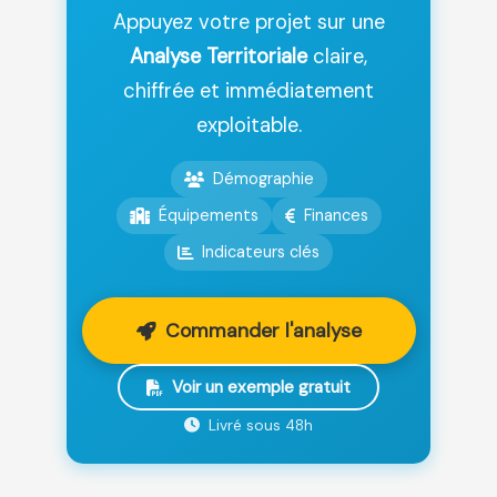
Appuyez votre projet sur une
Analyse Territoriale
claire,
chiffrée et immédiatement
exploitable.
Démographie
Équipements
Finances
Indicateurs clés
Commander l'analyse
Voir un exemple gratuit
Livré sous 48h