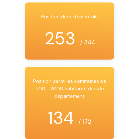
Position départementale
253
/ 344
Position parmi les communes de
500 - 2000 habitants dans le
département
134
/ 172