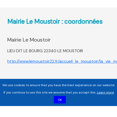
Mairie Le Moustoir : coordonnées
Mairie Le Moustoir
LIEU DIT LE BOURG 22340 LE MOUSTOIR
http://www.lemoustoir22.fr/accueil_le_moustoir/la_vie_m
We use cookies to ensure that you have the best experience on our website.
If you continue to use this site we assume that you accept this.
Learn more
OK
Copyright 2017 - 2026 | Tous droits réservés |
Mentions légales
|
Informations sur les cookies |
Politique de confidentialité