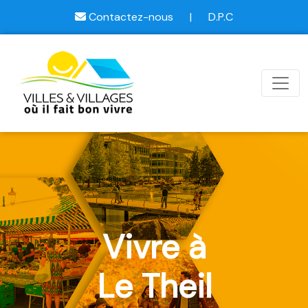
Contactez-nous
|
D.P.C
Vivre à
Le Theil