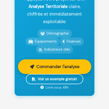
Analyse Territoriale
claire,
chiffrée et immédiatement
exploitable.
Démographie
Équipements
Finances
Indicateurs clés
Commander l'analyse
Voir un exemple gratuit
Livré sous 48h