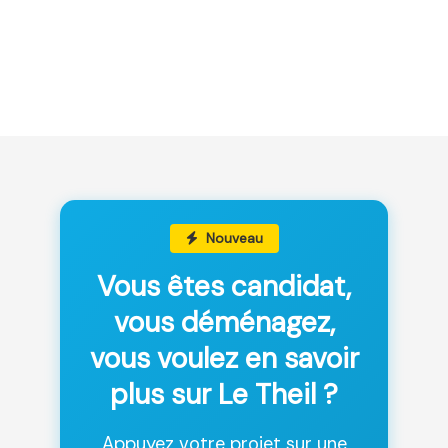
Nouveau
Vous êtes candidat,
vous déménagez,
vous voulez en savoir
plus sur Le Theil ?
Appuyez votre projet sur une