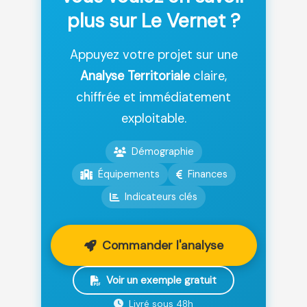
plus sur Le Vernet ?
Appuyez votre projet sur une
Analyse Territoriale
claire,
chiffrée et immédiatement
exploitable.
Démographie
Équipements
Finances
Indicateurs clés
Commander l'analyse
Voir un exemple gratuit
Livré sous 48h