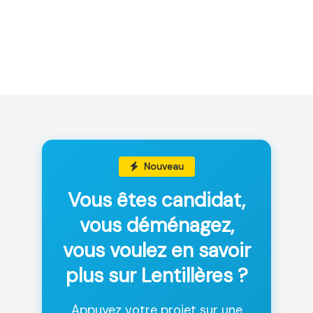
Nouveau
Vous êtes candidat,
vous déménagez,
vous voulez en savoir
plus sur Lentillères ?
Appuyez votre projet sur une