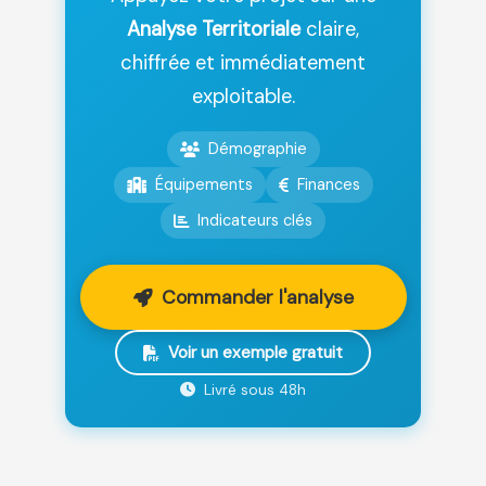
Analyse Territoriale
claire,
chiffrée et immédiatement
exploitable.
Démographie
Équipements
Finances
Indicateurs clés
Commander l'analyse
Voir un exemple gratuit
Livré sous 48h