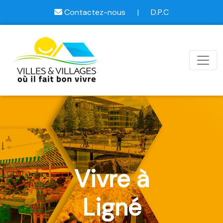
Contactez-nous
|
D.P.C
Vivre à
Ligné