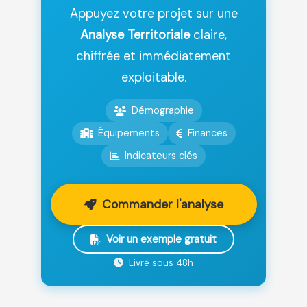
Appuyez votre projet sur une
Analyse Territoriale
claire,
chiffrée et immédiatement
exploitable.
Démographie
Équipements
Finances
Indicateurs clés
Commander l'analyse
Voir un exemple gratuit
Livré sous 48h