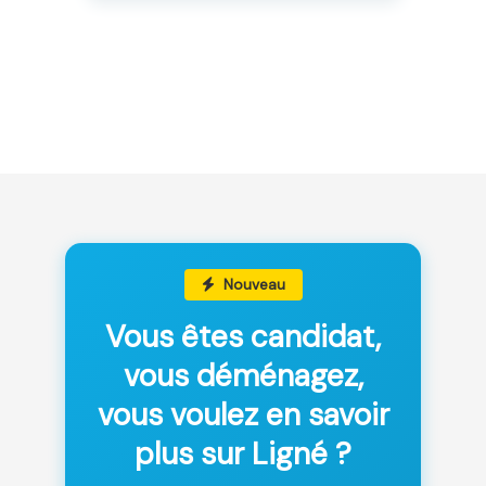
Nouveau
Vous êtes candidat,
vous déménagez,
vous voulez en savoir
plus sur Ligné ?