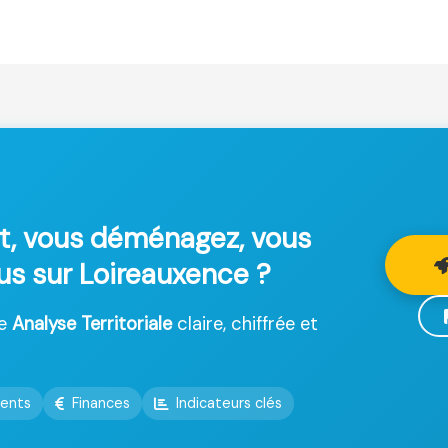
t, vous déménagez, vous
lus sur Loireauxence ?
ne
Analyse Territoriale
claire, chiffrée et
ents
Finances
Indicateurs clés