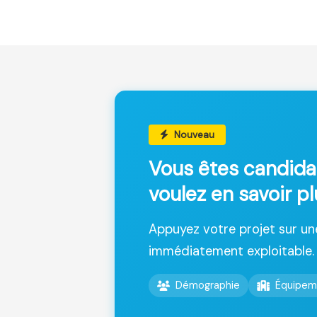
Nouveau
Vous êtes candida
voulez en savoir p
Appuyez votre projet sur u
immédiatement exploitable.
Démographie
Équipem