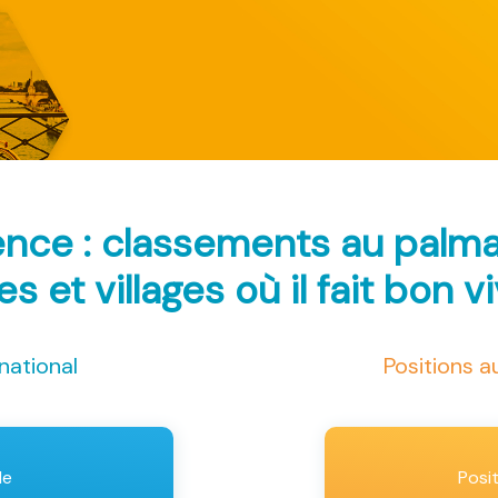
ence : classements au palm
les et villages où il fait bon v
national
Positions 
le
Posi