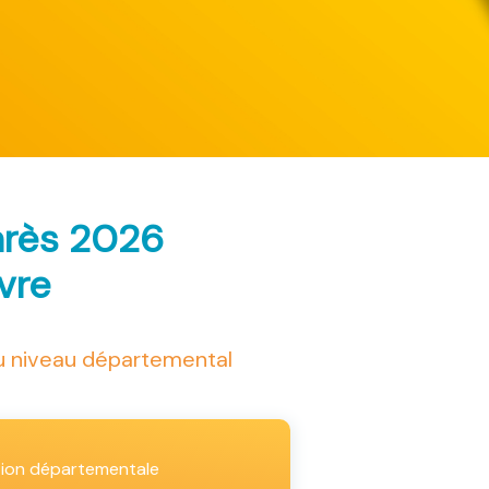
arès 2026
ivre
au niveau départemental
tion départementale