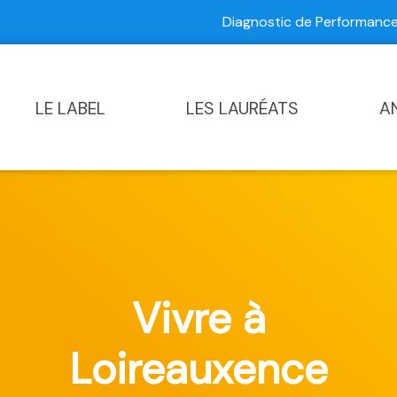
Diagnostic de Performan
Contactez-nous
|
Diagnostic de Performance Commun
LE LABEL
LES LAURÉATS
A
Vivre à
Loireauxence