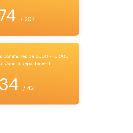
74
/ 207
les communes de 5000 - 10 000
ts dans le département
34
/ 42