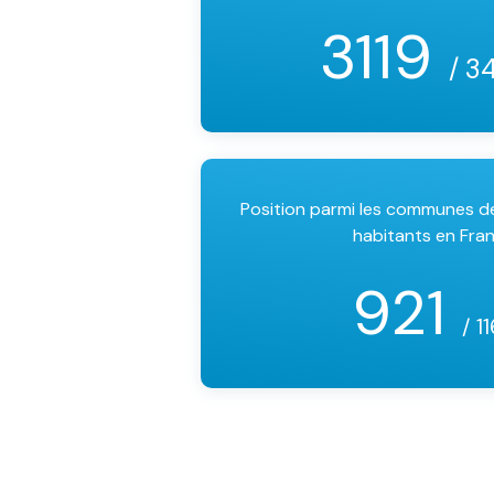
3119
/ 3
Position parmi les communes 
habitants en Fra
921
/ 1