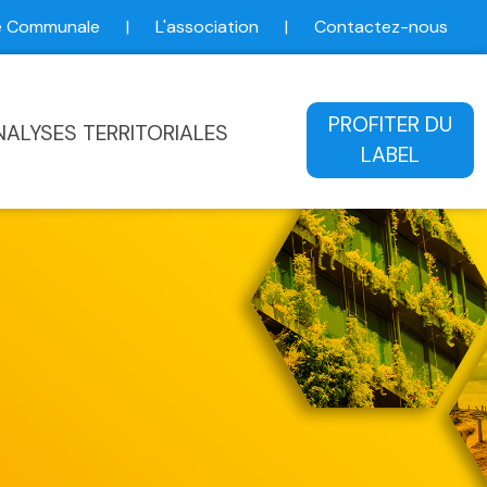
ce Communale
|
L'association
|
Contactez-nous
ale
PROFITER DU
NALYSES TERRITORIALES
LABEL