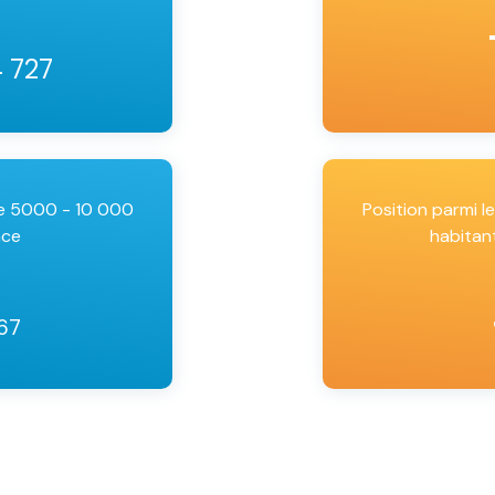
4 727
de 5000 - 10 000
Position parmi 
nce
habitan
167