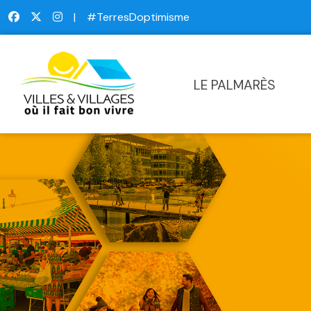
|
#TerresDoptimisme
LE PALMARÈS