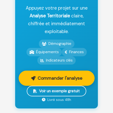
Appuyez votre projet sur une
Analyse Territoriale
claire,
chiffrée et immédiatement
exploitable.
Démographie
Équipements
Finances
Indicateurs clés
Commander l'analyse
Voir un exemple gratuit
Livré sous 48h