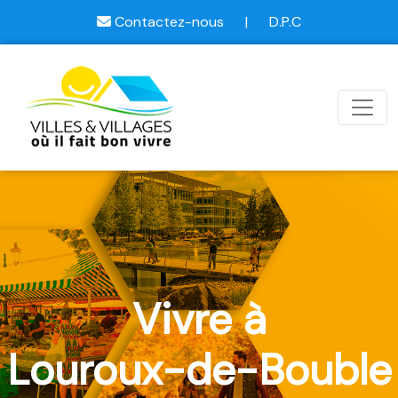
Contactez-nous
|
D.P.C
Vivre à
Louroux-de-Bouble