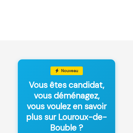
Nouveau
Vous êtes candidat,
vous déménagez,
vous voulez en savoir
plus sur Louroux-de-
Bouble ?