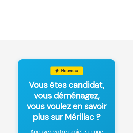
Nouveau
Vous êtes candidat,
vous déménagez,
vous voulez en savoir
plus sur Mérillac ?
Appuyez votre projet sur une