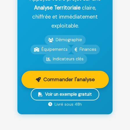
Analyse Territoriale
claire,
chiffrée et immédiatement
exploitable.
Démographie
Équipements
Finances
Indicateurs clés
Commander l'analyse
Voir un exemple gratuit
Livré sous 48h