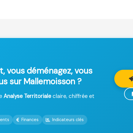
t, vous déménagez, vous
lus sur Mallemoisson ?
ne
Analyse Territoriale
claire, chiffrée et
ents
Finances
Indicateurs clés