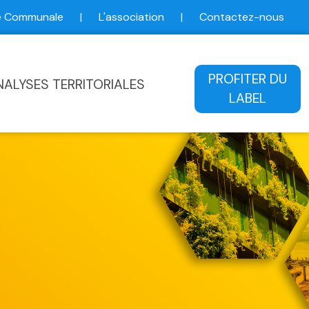
ce Communale
|
L'association
|
Contactez-nous
ale
PROFITER DU
NALYSES TERRITORIALES
LABEL