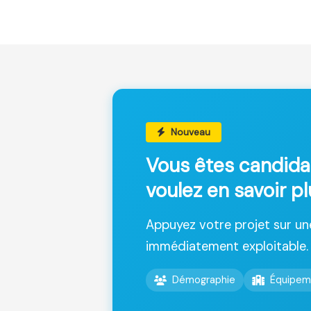
Nouveau
Vous êtes candida
voulez en savoir p
Appuyez votre projet sur u
immédiatement exploitable.
Démographie
Équipem