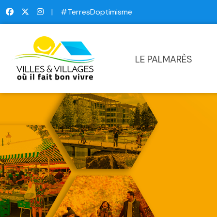
|
#TerresDoptimisme
LE PALMARÈS