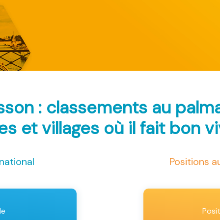
sson : classements au palm
les et villages où il fait bon v
national
Positions 
le
Posi