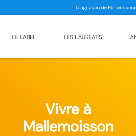
Diagnostic de Performan
Contactez-nous
|
Diagnostic de Performance Commun
LE LABEL
LES LAURÉATS
A
Vivre à
Mallemoisson