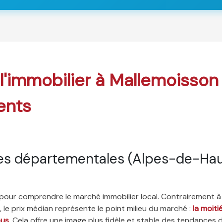
 l'immobilier à Mallemoisson
ents
es départementales (Alpes-de-Ha
é pour comprendre le marché immobilier local. Contrairement à
 le prix médian représente le point milieu du marché :
la moit
ous
. Cela offre une image plus fidèle et stable des tendances 