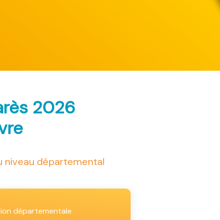
arès 2026
ivre
au niveau départemental
tion départementale