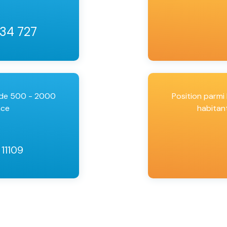
 34 727
 de 500 - 2000
Position parm
nce
habitan
 11109