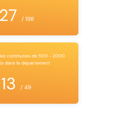
27
/ 198
i les communes de 500 - 2000
ts dans le département
13
/ 49