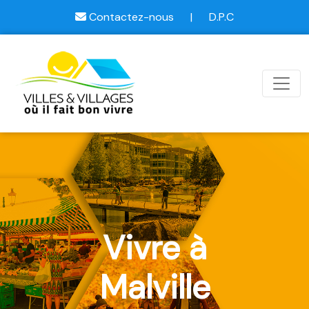
Contactez-nous
|
D.P.C
Vivre à
Malville