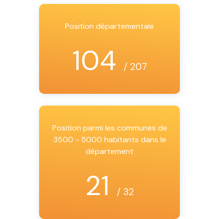
Position départementale
104
/ 207
Position parmi les communes de
3500 - 5000 habitants dans le
département
21
/ 32