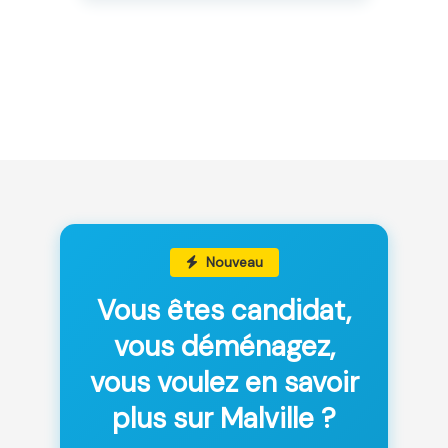
Nouveau
Vous êtes candidat,
vous déménagez,
vous voulez en savoir
plus sur Malville ?