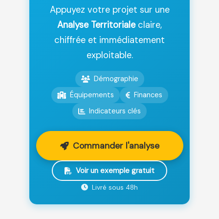
Appuyez votre projet sur une
Analyse Territoriale
claire,
chiffrée et immédiatement
exploitable.
Démographie
Équipements
Finances
Indicateurs clés
Commander l'analyse
Voir un exemple gratuit
Livré sous 48h