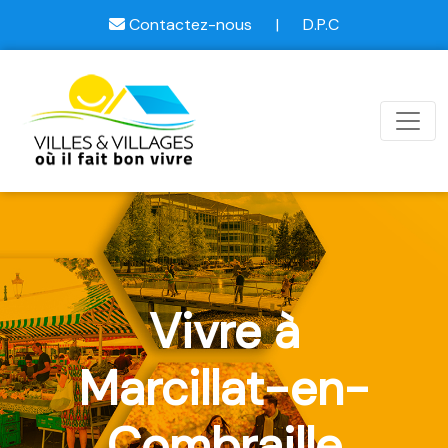
Contactez-nous
|
D.P.C
Vivre à
Marcillat-en-
Combraille