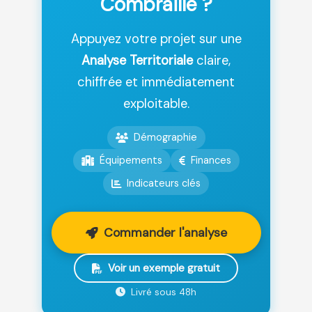
Combraille ?
Appuyez votre projet sur une
Analyse Territoriale
claire,
chiffrée et immédiatement
exploitable.
Démographie
Équipements
Finances
Indicateurs clés
Commander l'analyse
Voir un exemple gratuit
Livré sous 48h