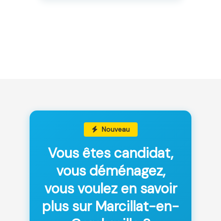
Nouveau
Vous êtes candidat,
vous déménagez,
vous voulez en savoir
plus sur Marcillat-en-