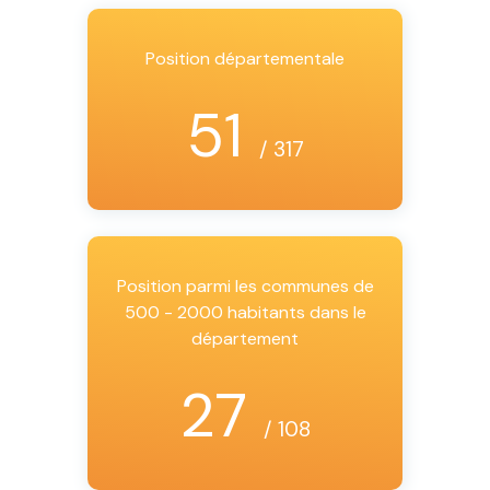
Position départementale
51
/ 317
Position parmi les communes de
500 - 2000 habitants dans le
département
27
/ 108