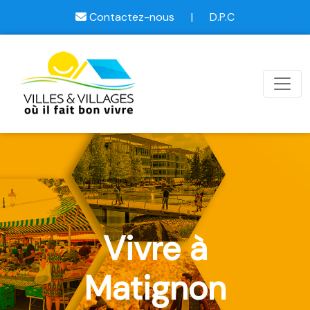
Contactez-nous
|
D.P.C
Vivre à
Matignon