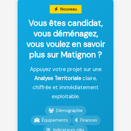
Nouveau
Vous êtes candidat,
vous déménagez,
vous voulez en savoir
plus sur Matignon ?
Appuyez votre projet sur une
Analyse Territoriale
claire,
chiffrée et immédiatement
exploitable.
Démographie
Équipements
Finances
Indicateurs clés