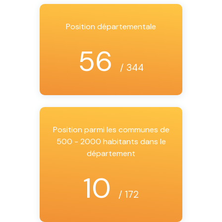
Position départementale
56
/ 344
Position parmi les communes de
500 - 2000 habitants dans le
département
10
/ 172