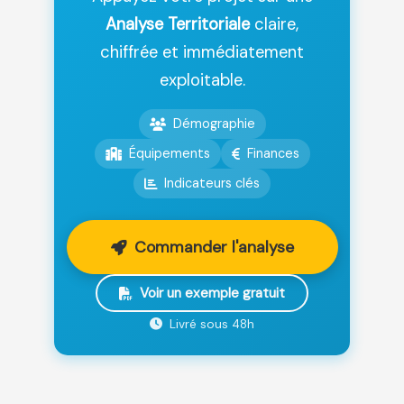
Analyse Territoriale
claire,
chiffrée et immédiatement
exploitable.
Démographie
Équipements
Finances
Indicateurs clés
Commander l'analyse
Voir un exemple gratuit
Livré sous 48h