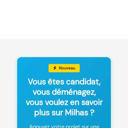
Nouveau
Vous êtes candidat,
vous déménagez,
vous voulez en savoir
plus sur Milhas ?
Appuyez votre projet sur une