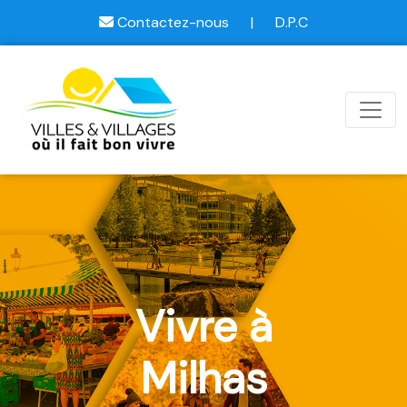
Contactez-nous
|
D.P.C
Vivre à
Milhas