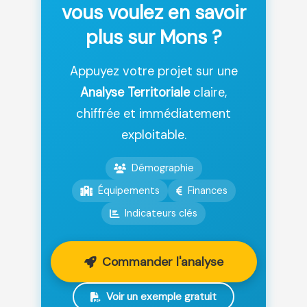
vous voulez en savoir
plus sur Mons ?
Appuyez votre projet sur une
Analyse Territoriale
claire,
chiffrée et immédiatement
exploitable.
Démographie
Équipements
Finances
Indicateurs clés
Commander l'analyse
Voir un exemple gratuit