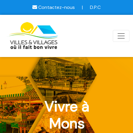
Contactez-nous
|
D.P.C
Vivre à
Mons