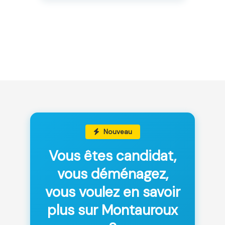
Nouveau
Vous êtes candidat,
vous déménagez,
vous voulez en savoir
plus sur Montauroux