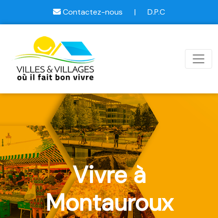
Contactez-nous
|
D.P.C
Vivre à
Montauroux