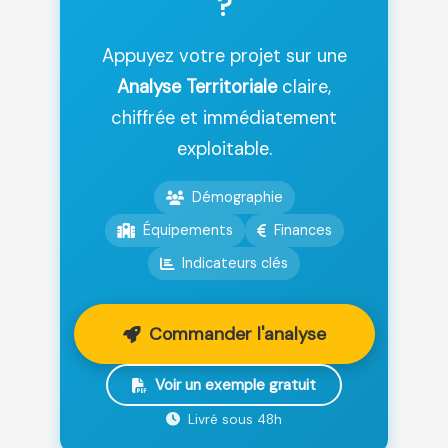
?
Appuyez votre projet sur une
Analyse Territoriale
claire,
chiffrée et immédiatement
exploitable.
Démographie
Équipements
Finances
Indicateurs clés
Commander l'analyse
Voir un exemple gratuit
Livré sous 48h